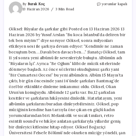
Göksel:
By
Burak Koç
yorumlar kapalı
Rüyalar
13 Haziran 2026
3 Min Read
da
şarkılar
gibi
Göksel: Rüyalar da şarkılar gibi Posted on 13 Haziran 2026 13
için
Haziran 2026 by Yusuf Arslan “Bu koca İstanbul’da deliren bir
tek ben miyim?” diye soruyor Göksel, sonra milyonları
etkileyen sesi ile şarkıya devam ediyor: “Kendimle ne zaman
bozuştum ben….Davalı ben davacı ben….” Sanatçı Göksel, tam
11 yıl sonra yeni albümü ile sevenleriyle buluştu. Albümün adı
“Rüyaların İşi”. Ayrıca “Be Oğlum” klibi de müzik sitelerinde
dönmeye başladı. Az önce sözlerini okuduğunuz şarkı yani
“Bir Cumartesi Gecesi” bu yeni albümden. Albüm 15 Mayıs’ta
çıktı, bir gün öncesinde yani 14’ünde şarkıları Bantmag’de
özel bir etkinlikte dinleme imkanımız oldu. Göksel, Okan
Urun’un konuğuydu. Albümde 12 şarkı var. Bu,12 şarkıdan
kesitiler ve şarkıların hikâyesini dinledik. Hatırlatayım, yeni
albümün şarkılarını buradan dinleyebilirsiniz. Göksel, pop
müziğinin kendine has tarzıyla öne çıkan en güçlü kadın
yorumcularından biri. Melankolik ve sıcak tınıları, retro
esintili sound’u ve hikâye anlatan şarkılarıyla yıllardır geniş
bir dinleyici kitlesine hitap ediyor. Göksel Boğaziçi
Üniversitesi Felsefe Bölümü’nde okurken müziğe yöneldi, şan