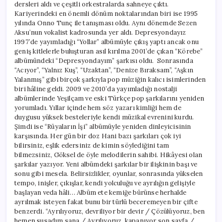
dersleri aldı ve çeşitli orkestralarda sahneye çıktı.
Kariyerindeki en önemli dönüm noktalarından biri ise 1995
yılında Onno Tunç ile tanışması oldu. Aynı dönemde Sezen
Aksu’nun vokalist kadrosunda yer aldı. Depresyondayız
1997’de yayımladığı “Yollar” albümüyle çıkış yaptı ancak onu
geniş kitlelerle buluşturan asıl kırılma 2001’de çıkan “Körebe”
albümündeki “Depresyondayım” şarkısı oldu. Sonrasında
“Acıyor”, “Yalnız Kuş”, “Uzaktan”, “Denize Bıraksam”, “Aşkın
Yalanmış” gibi birçok şarkıyla pop müziğin kalıcı isimlerinden
biri hâline geldi. 2009 ve 2010’da yayımladığı nostalji
albümlerinde Yeşilçam ve eski Türkçe pop şarkılarını yeniden
yorumladı. Yıllar içinde hem söz yazarı kimliği hem de
duygusu yüksek besteleriyle kendi müzikal evrenini kurdu.
Şimdi ise “Rüyaların İşi” albümüyle yeniden dinleyicisinin
karşısında. Her gün bir doz Hani bazı şarkıları çok iyi
bilirsiniz, eşlik edersiniz de kimin söylediğini tam
bilmezsiniz, Göksel de öyle melodilerin sahibi. Hikâyesi olan
şarkılar yazıyor. Yeni albümdeki şarkılar bir ilişkinin başı ve
sonu gibi mesela. Belirsizlikler, oyunlar, sonrasında yükselen
tempo, inişler, çıkışlar, kendi yolculuğu ve ayrılığın gelişiyle
başlayan veda hâli… Albüm ete kemiğe bürünse herhalde
ayrılmak isteyen fakat bunu bir türlü beceremeyen bir çifte
benzerdi. “Ayrılıyoruz, devriliyor bir devir / Çözülüyoruz, ben
hemen susadım sana / Ayrılıyoruz, kapanıyor son sayfa /