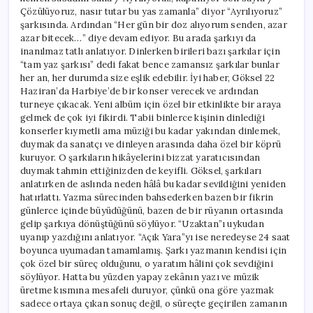
Çözülüyoruz, nasır tutar bu yas zamanla” diyor “Ayrılıyoruz”
şarkısında. Ardından “Her gün bir doz alıyorum senden, azar
azar bitecek…” diye devam ediyor. Bu arada şarkıyı da
inanılmaz tatlı anlatıyor. Dinlerken birileri bazı şarkılar için
“tam yaz şarkısı” dedi fakat bence zamansız şarkılar bunlar
her an, her durumda size eşlik edebilir. İyi haber, Göksel 22
Haziran’da Harbiye’de bir konser verecek ve ardından
turneye çıkacak. Yeni albüm için özel bir etkinlikte bir araya
gelmek de çok iyi fikirdi. Tabii binlerce kişinin dinlediği
konserler kıymetli ama müziği bu kadar yakından dinlemek,
duymak da sanatçı ve dinleyen arasında daha özel bir köprü
kuruyor. O şarkıların hikâyelerini bizzat yaratıcısından
duymak tahmin ettiğinizden de keyifli. Göksel, şarkıları
anlatırken de aslında neden hâlâ bu kadar sevildiğini yeniden
hatırlattı. Yazma sürecinden bahsederken bazen bir fikrin
günlerce içinde büyüdüğünü, bazen de bir rüyanın ortasında
gelip şarkıya dönüştüğünü söylüyor. “Uzaktan”ı uykudan
uyanıp yazdığını anlatıyor. “Açık Yara”yı ise neredeyse 24 saat
boyunca uyumadan tamamlamış. Şarkı yazmanın kendisi için
çok özel bir süreç olduğunu, o yaratım hâlini çok sevdiğini
söylüyor. Hatta bu yüzden yapay zekânın yazı ve müzik
üretme kısmına mesafeli duruyor, çünkü ona göre yazmak
sadece ortaya çıkan sonuç değil, o süreçte geçirilen zamanın