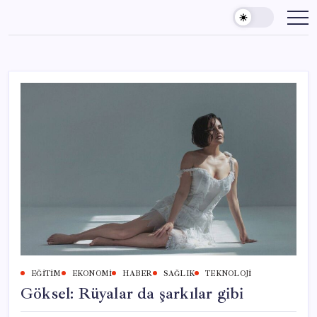
Skip
to
content
EĞITIM
EKONOMI
HABER
SAĞLIK
TEKNOLOJI
Göksel: Rüyalar da şarkılar gibi