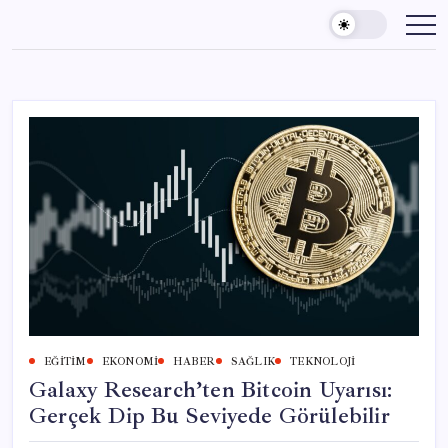
Skip
to
content
EĞITIM
EKONOMI
HABER
SAĞLIK
TEKNOLOJI
Galaxy Research’ten Bitcoin Uyarısı:
Gerçek Dip Bu Seviyede Görülebilir