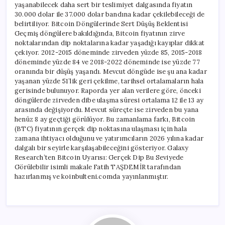
yaşanabilecek daha sert bir teslimiyet dalgasında fiyatın
30.000 dolar ile 37.000 dolar bandına kadar çekilebileceği de
belirtiliyor. Bitcoin Döngülerinde Sert Düşüş Beklentisi
Geçmiş döngülere bakıldığında, Bitcoin fiyatının zirve
noktalarından dip noktalarına kadar yaşadığı kayıplar dikkat
çekiyor. 2012-2015 döneminde zirveden yüzde 85, 2015-2018
döneminde yüzde 84 ve 2018-2022 döneminde ise yüzde 77
oranında bir düşüş yaşandı. Mevcut döngüde ise şu ana kadar
yaşanan yüzde 51’lik geri çekilme, tarihsel ortalamaların hala
gerisinde bulunuyor. Raporda yer alan verilere göre, önceki
döngülerde zirveden dibe ulaşma süresi ortalama 12 ile 13 ay
arasında değişiyordu. Mevcut süreçte ise zirveden bu yana
henüz 8 ay geçtiği görülüyor. Bu zamanlama farkı, Bitcoin
(BTC) fiyatının gerçek dip noktasına ulaşması için hala
zamana ihtiyacı olduğunu ve yatırımcıların 2026 yılına kadar
dalgalı bir seyirle karşılaşabileceğini gösteriyor. Galaxy
Research’ten Bitcoin Uyarısı: Gerçek Dip Bu Seviyede
Görülebilir isimli makale Fatih TAŞDEMİR tarafından
hazırlanmış ve koinbulteni.comda yayınlanmıştır.