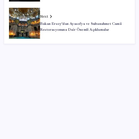
Next
Bakan Ersoy’dan Ayasofya ve Sultanahmet Camii
Restorasyonuna Dair Önemli Açıklamalar
SON YAZILAR
Ankara Emniyeti’nde sürpriz atama: Belediye
soruşturmalarını yürüten isim ‘terfi’ etti
Bu protein olmadan kaslar kendini onaramıyor: Bilim