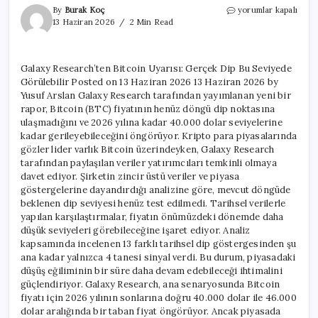
Galaxy
By
Burak Koç
yorumlar kapalı
Research’ten
13 Haziran 2026
2 Min Read
Bitcoin
Uyarısı:
Gerçek
Galaxy Research’ten Bitcoin Uyarısı: Gerçek Dip Bu Seviyede
Dip
Görülebilir Posted on 13 Haziran 2026 13 Haziran 2026 by
Bu
Seviyede
Yusuf Arslan Galaxy Research tarafından yayımlanan yeni bir
Görülebilir
rapor, Bitcoin (BTC) fiyatının henüz döngü dip noktasına
için
ulaşmadığını ve 2026 yılına kadar 40.000 dolar seviyelerine
kadar gerileyebileceğini öngörüyor. Kripto para piyasalarında
gözler lider varlık Bitcoin üzerindeyken, Galaxy Research
tarafından paylaşılan veriler yatırımcıları temkinli olmaya
davet ediyor. Şirketin zincir üstü veriler ve piyasa
göstergelerine dayandırdığı analizine göre, mevcut döngüde
beklenen dip seviyesi henüz test edilmedi. Tarihsel verilerle
yapılan karşılaştırmalar, fiyatın önümüzdeki dönemde daha
düşük seviyeleri görebileceğine işaret ediyor. Analiz
kapsamında incelenen 13 farklı tarihsel dip göstergesinden şu
ana kadar yalnızca 4 tanesi sinyal verdi. Bu durum, piyasadaki
düşüş eğiliminin bir süre daha devam edebileceği ihtimalini
güçlendiriyor. Galaxy Research, ana senaryosunda Bitcoin
fiyatı için 2026 yılının sonlarına doğru 40.000 dolar ile 46.000
dolar aralığında bir taban fiyat öngörüyor. Ancak piyasada