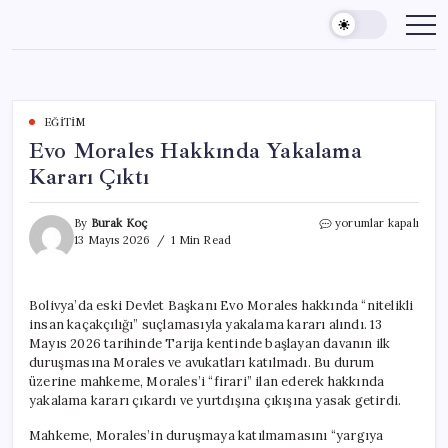
Skip
to
content
EĞITIM
Evo Morales Hakkında Yakalama
Kararı Çıktı
Evo
By
Burak Koç
yorumlar kapalı
Morales
13 Mayıs 2026
1 Min Read
Hakkında
Yakalama
Kararı
Bolivya’da eski Devlet Başkanı Evo Morales hakkında “nitelikli
Çıktı
insan kaçakçılığı” suçlamasıyla yakalama kararı alındı. 13
için
Mayıs 2026 tarihinde Tarija kentinde başlayan davanın ilk
duruşmasına Morales ve avukatları katılmadı. Bu durum
üzerine mahkeme, Morales’i “firari” ilan ederek hakkında
yakalama kararı çıkardı ve yurtdışına çıkışına yasak getirdi.
Mahkeme, Morales’in duruşmaya katılmamasını “yargıya