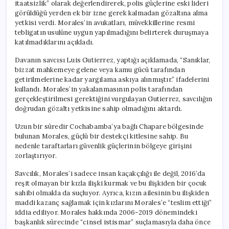
itaatsizlik” olarak değerlendirerek, polis güçlerine eski lideri
görüldüğü yerden ek bir izne gerek kalmadan gözaltına alma
yetkisi verdi. Morales’in avukatları, müvekkillerine resmi
tebligatın usulüne uygun yapılmadığını belirterek duruşmaya
katılmadıklarını açıkladı.
Davanın savcısı Luis Gutierrez, yaptığı açıklamada, “Sanıklar,
bizzat mahkemeye gelene veya kamu gücü tarafından
getirilmelerine kadar yargılama askıya alınmıştır.” ifadelerini
kullandı. Morales’in yakalanmasının polis tarafından
gerçekleştirilmesi gerektiğini vurgulayan Gutierrez, savcılığın
doğrudan gözaltı yetkisine sahip olmadığını aktardı.
Uzun bir süredir Cochabamba’ya bağlı Chapare bölgesinde
bulunan Morales, güçlü bir destekçi kitlesine sahip. Bu
nedenle taraftarları güvenlik güçlerinin bölgeye girişini
zorlaştırıyor.
Savcılık, Morales’i sadece insan kaçakçılığı ile değil, 2016’da
reşit olmayan bir kızla ilişki kurmak ve bu ilişkiden bir çocuk
sahibi olmakla da suçluyor. Ayrıca, kızın ailesinin bu ilişkiden
maddi kazanç sağlamak için kızlarını Morales’e “teslim ettiği”
iddia ediliyor. Morales hakkında 2006-2019 dönemindeki
başkanlık sürecinde “cinsel istismar” suçlamasıyla daha önce