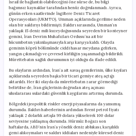
İsrail ile bağlantılı olabileceğini öne sürse de, bu bilgi
bağımsız kaynaklar tarafından henüz doğrulanmadı. Ayrıca,
günün erken saatlerinde İngiltere Deniz Ticaret
Operasyonları (UKMTO), Umman açıklarında gerilime neden
olan bir saldırıyı bildirmişti. Saldırı sırasında, Umman’ın
yaklaşık 15 deniz mili kuzeydoğusunda seyreden bir konteyner
gemisi, İran Devrim Muhafızları Ordusu’na ait bir
hücumbotun yakınlaşmasıyla karşı karşıya kaldı. Olayda
geminin köprü bölümünde ciddi hasar meydana gelirken,
yangın çıkmadığı ve çevresel kirliliğin yaşanmadığı bildirildi.
Mürettebatın sağlık durumunun iyi olduğu da ifade edildi.
Bu olayların ardından, İran’a ait savaş gemilerinin, ülke kıyıları
açıklarında seyreden başka bir ticari gemiye ateş açtığı
aktarıldı. Her iki olayda da mürettebatın zarar görmediği
belirtilse de, İran güçlerinin doğrudan ateş açması
uluslararası sulardaki güvenlik kaygılarını artırmış durumda.
Bölgedeki jeopolitik riskler enerji piyasalarına da yansımış
durumda. Saldırı haberlerinin ardından Brent petrol fiyatı
yaklaşık 2 dolarlık artışla 99 dolara yükselerek 100 dolar
seviyesine yaklaşmış durumda. Hürmüz Boğazı son
haftalarda, ABD’nin İran’a yönelik deniz ablukası, karşılıklı
gemi alıkoymaları ve saldırı iddiaları nedeniyle küresel deniz