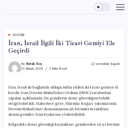
Skip
to
content
EĞITIM
İran, İsrail İlgili İki Ticari Gemiyi Ele
Geçirdi
İran,
By
Burak Koç
yorumlar kapalı
İsrail
23 Nisan 2026
2 Min Read
İlgili
İki
Ticari
İran, İsrail ile bağlantılı olduğu iddia edilen iki ticari gemiye el
Gemiyi
koydu. İran Devrim Muhafızları Ordusu (IRGC) tarafından
Ele
Geçirdi
yapılan açıklamada, bu gemilerin deniz güvenliğini tehdit
için
ettiği belirtildi. Haberlere göre, Hürmüz Boğazı yakınlarında
Devrim Muhafızları donanmasına ait birimlerin takibine
alınan gemiler, İran kıyılarına yönlendirildi.
Bölgedeki deniz güvenliği kaynakları, gemilerden en az birinin