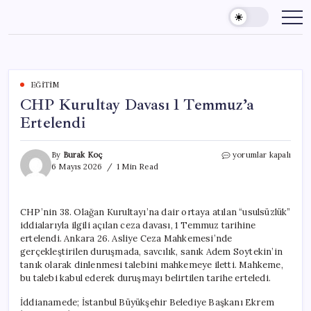
Skip
to
content
EĞITIM
CHP Kurultay Davası 1 Temmuz’a
Ertelendi
CHP
By
Burak Koç
yorumlar kapalı
Kurultay
6 Mayıs 2026
1 Min Read
Davası
1
Temmuz’a
CHP’nin 38. Olağan Kurultayı’na dair ortaya atılan “usulsüzlük”
Ertelendi
iddialarıyla ilgili açılan ceza davası, 1 Temmuz tarihine
için
ertelendi. Ankara 26. Asliye Ceza Mahkemesi’nde
gerçekleştirilen duruşmada, savcılık, sanık Adem Soytekin’in
tanık olarak dinlenmesi talebini mahkemeye iletti. Mahkeme,
bu talebi kabul ederek duruşmayı belirtilen tarihe erteledi.
İddianamede; İstanbul Büyükşehir Belediye Başkanı Ekrem