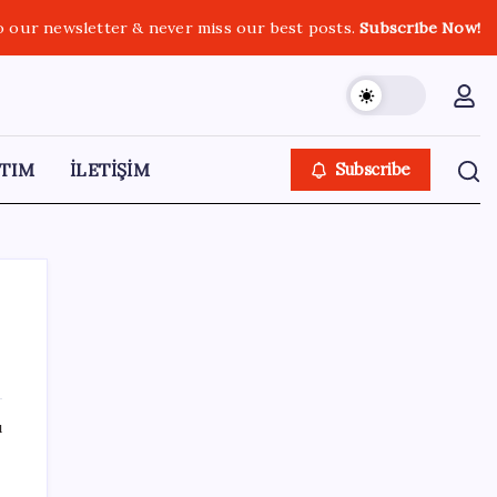
o our newsletter & never miss our best posts.
Subscribe Now!
TIM
İLETİŞİM
Subscribe
SON YAZILAR
ı
Bu protein olmadan kaslar kendini
onaramıyor: Bilim insanlarından kritik