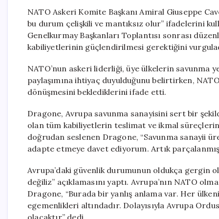
NATO Askeri Komite Başkanı Amiral Giuseppe Cav
bu durum çelişkili ve mantıksız olur” ifadelerini k
Genelkurmay Başkanları Toplantısı sonrası düzenl
kabiliyetlerinin güçlendirilmesi gerektiğini vurgula
NATO’nun askeri liderliği, üye ülkelerin savunma ye
paylaşımına ihtiyaç duyulduğunu belirtirken, NATO 
dönüşmesini beklediklerini ifade etti.
Dragone, Avrupa savunma sanayisini sert bir şekild
olan tüm kabiliyetlerin teslimat ve ikmal süreçleri
doğrudan seslenen Dragone, “Savunma sanayii üret
adapte etmeye davet ediyorum. Artık parçalanmışl
Avrupa’daki güvenlik durumunun oldukça gergin ol
değiliz” açıklamasını yaptı. Avrupa’nın NATO olma
Dragone, “Burada bir yanlış anlama var. Her ülkeni
egemenlikleri altındadır. Dolayısıyla Avrupa Ord
olacaktır” dedi.