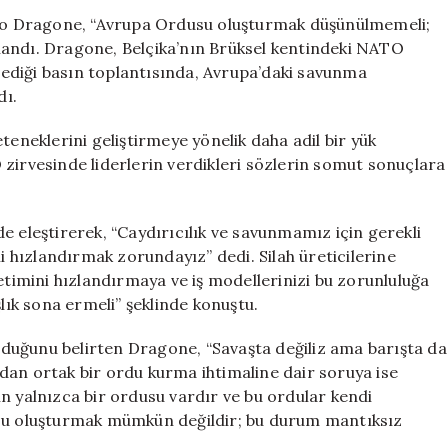
Dragone:
o Dragone, “Avrupa Ordusu oluşturmak düşünülmemeli;
“Avrupa
ullandı. Dragone, Belçika’nın Brüksel kentindeki NATO
Ordusu
ediği basın toplantısında, Avrupa’daki savunma
Oluşturmak
dı.
Mümkün
Değil”
teneklerini geliştirmeye yönelik daha adil bir yük
için
zirvesinde liderlerin verdikleri sözlerin somut sonuçlara
e eleştirerek, “Caydırıcılık ve savunmamız için gerekli
ni hızlandırmak zorundayız” dedi. Silah üreticilerine
imini hızlandırmaya ve iş modellerinizi bu zorunluluğa
ık sona ermeli” şeklinde konuştu.
duğunu belirten Dragone, “Savaşta değiliz ama barışta da
dan ortak bir ordu kurma ihtimaline dair soruya ise
n yalnızca bir ordusu vardır ve bu ordular kendi
usu oluşturmak mümkün değildir; bu durum mantıksız