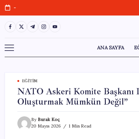
Skip
-
to
content
https://www.facebook.com/
https://twitter.com/
https://t.me/
https://www.instagram.com/
https://youtube.com/
ANA SAYFA
E
EĞITIM
NATO Askeri Komite Başkanı 
Oluşturmak Mümkün Değil”
By
Burak Koç
20 Mayıs 2026
1 Min Read