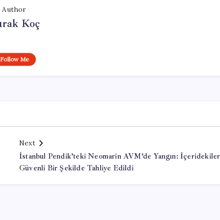
Author
rak Koç
Follow Me
Next
İstanbul Pendik’teki Neomarin AVM’de Yangın: İçeridekile
Güvenli Bir Şekilde Tahliye Edildi