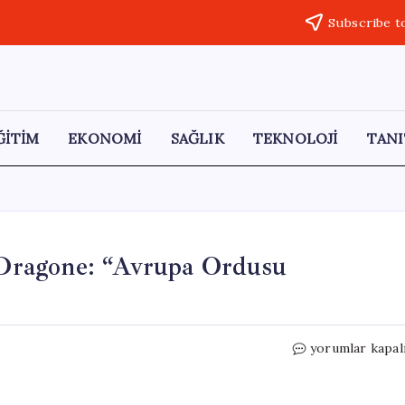
Subscribe t
ĞİTİM
EKONOMİ
SAĞLIK
TEKNOLOJİ
TANI
Dragone: “Avrupa Ordusu
NATO
yorumlar kapal
Askeri
Komite
Başkanı