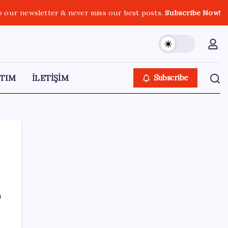
o our newsletter & never miss our best posts.
Subscribe Now!
TIM
İLETİŞİM
Subscribe
SON YAZILAR
ı
Bellek Pazarında Yeni Dönem: HP ve Asus
Çinli Tedarikçilere Geçiyor