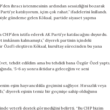
Edip
’den ihracı istenmesinin ardından sessizliğini bozarak
AK
Parti’ye katılıyorum, içim çok rahat.” ifadelerini kullandı.
Parti’ye
ebiyle gündeme gelen Köksal, partide siyaset yapma
Katılacağını
Duyurdu
için
 CHP’den istifa ederek AK Parti’ye katılacağını duyurdu.
t imkânım kalmamıştı,” diyerek partinin içindeki
r Özel’i eleştiren Köksal, kurultay sürecinden bu yana
“Evet, tehdit edildim ama bu tehdidi bana Özgür Özel yaptı
ğında, ‘5-6 ay sonra iktidara geleceğim ve seni
“Benim eşim hayvancılıkla geçimini sağlıyor. Hırsızlık veya
,” diyerek eşinin temiz bir geçmişe sahip olduğunu
inde yeterli destek görmediğini belirtti. “Bu CHP bizim