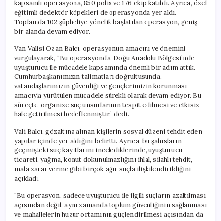
kapsamlı operasyona, 850 polis ve 176 ekip katıldı. Ayrıca, özel
eğitimli dedektör köpekleri de operasyonda yer aldı.
Toplamda 102 şüpheliye yönelik başlatılan operasyon, geniş
bir alanda devam ediyor.
Van Valisi Ozan Balcı, operasyonun amacını ve önemini
vurgulayarak, “Bu operasyonda, Doğu Anadolu Bölgesi’nde
uyuşturucu ile mücadele kapsamında önemli bir adım attık.
Cumhurbaşkanımızın talimatları doğrultusunda,
vatandaşlarımızın güvenliği ve gençlerimizin korunması
amacıyla yürütülen mücadele sürekli olarak devam ediyor. Bu
süreçte, organize suç unsurlarının tespit edilmesi ve etkisiz
hale getirilmesi hedeflenmiştir,” dedi.
Vali Balcı, gözaltına alınan kişilerin sosyal düzeni tehdit eden
yapılar içinde yer aldığını belirtti. Ayrıca, bu şahısların
geçmişteki suç kayıtlarını incelediklerinde, uyuşturucu
ticareti, yağma, konut dokunulmazlığını ihlal, silahlı tehdit,
mala zarar verme gibi birçok ağır suçla ilişkilendirildiğini
açıkladı.
“Bu operasyon, sadece uyuşturucu ile ilgili suçların azaltılması
açısından değil, aynı zamanda toplum güvenliğinin sağlanması
ve mahallelerin huzur ortamının güçlendirilmesi açısından da