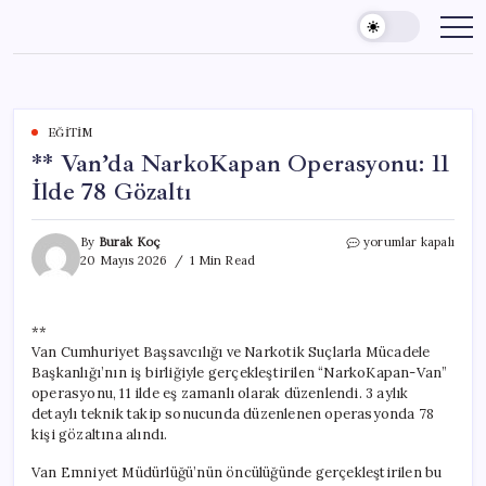
Skip
to
content
EĞITIM
** Van’da NarkoKapan Operasyonu: 11
İlde 78 Gözaltı
**
By
Burak Koç
yorumlar kapalı
Van’da
20 Mayıs 2026
1 Min Read
NarkoKapan
Operasyonu:
11
**
İlde
Van Cumhuriyet Başsavcılığı ve Narkotik Suçlarla Mücadele
78
Gözaltı
Başkanlığı’nın iş birliğiyle gerçekleştirilen “NarkoKapan-Van”
için
operasyonu, 11 ilde eş zamanlı olarak düzenlendi. 3 aylık
detaylı teknik takip sonucunda düzenlenen operasyonda 78
kişi gözaltına alındı.
Van Emniyet Müdürlüğü’nün öncülüğünde gerçekleştirilen bu