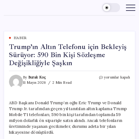
Skip
to
content
HABER
Trump’ın Altın Telefonu için Bekleyiş
Sürüyor: 590 Bin Kişi Sözleşme
Değişikliğiyle Şaşkın
Trump’ın
By
Burak Koç
yorumlar kapalı
Altın
11 Mayıs 2026
2 Min Read
Telefonu
için
Bekleyiş
ABD Başkanı Donald Trump’ın oğlu Eric Trump ve Donald
Sürüyor:
Trump Jr. tarafından geçen yıl tanıtılan altın kaplama Trump
590
Bin
Mobile T1 telefonları, 590 bin kişi tarafından toplamda 59
Kişi
milyon dolarlık ön siparişle satın alındı. Ancak telefonların
Sözleşme
üretiminde yaşanan gecikmeler, durumu adeta bir yılan
Değişikliğiyle
hikayesine dönüştürdü.
Şaşkın