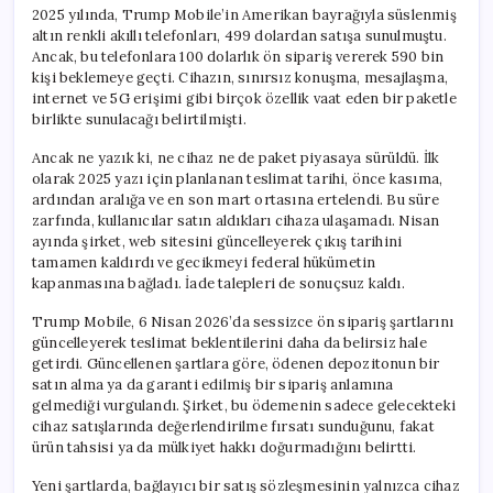
için
2025 yılında, Trump Mobile’in Amerikan bayrağıyla süslenmiş
altın renkli akıllı telefonları, 499 dolardan satışa sunulmuştu.
Ancak, bu telefonlara 100 dolarlık ön sipariş vererek 590 bin
kişi beklemeye geçti. Cihazın, sınırsız konuşma, mesajlaşma,
internet ve 5G erişimi gibi birçok özellik vaat eden bir paketle
birlikte sunulacağı belirtilmişti.
Ancak ne yazık ki, ne cihaz ne de paket piyasaya sürüldü. İlk
olarak 2025 yazı için planlanan teslimat tarihi, önce kasıma,
ardından aralığa ve en son mart ortasına ertelendi. Bu süre
zarfında, kullanıcılar satın aldıkları cihaza ulaşamadı. Nisan
ayında şirket, web sitesini güncelleyerek çıkış tarihini
tamamen kaldırdı ve gecikmeyi federal hükümetin
kapanmasına bağladı. İade talepleri de sonuçsuz kaldı.
Trump Mobile, 6 Nisan 2026’da sessizce ön sipariş şartlarını
güncelleyerek teslimat beklentilerini daha da belirsiz hale
getirdi. Güncellenen şartlara göre, ödenen depozitonun bir
satın alma ya da garanti edilmiş bir sipariş anlamına
gelmediği vurgulandı. Şirket, bu ödemenin sadece gelecekteki
cihaz satışlarında değerlendirilme fırsatı sunduğunu, fakat
ürün tahsisi ya da mülkiyet hakkı doğurmadığını belirtti.
Yeni şartlarda, bağlayıcı bir satış sözleşmesinin yalnızca cihaz