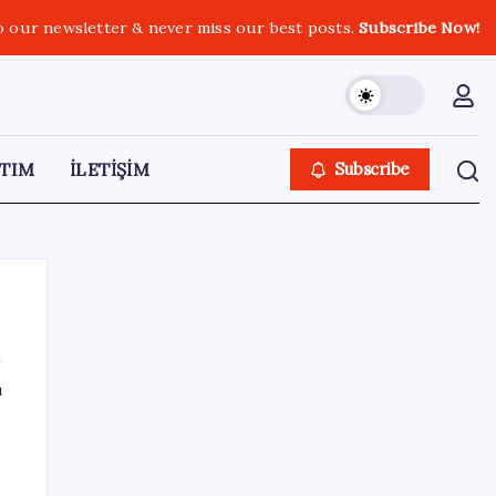
o our newsletter & never miss our best posts.
Subscribe Now!
TIM
İLETİŞİM
Subscribe
ı
SON YAZILAR
Bu protein olmadan kaslar kendini
onaramıyor: Bilim insanlarından kritik