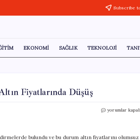
Subscribe t
ĞİTİM
EKONOMİ
SAĞLIK
TEKNOLOJİ
TANI
Altın Fiyatlarında Düşüş
Trump’ın
yorumlar kapal
Açıklamaları
Sonrası
Altın
Fiyatlarında
dirmelerde bulundu ve bu durum altın fiyatlarını olumsuz