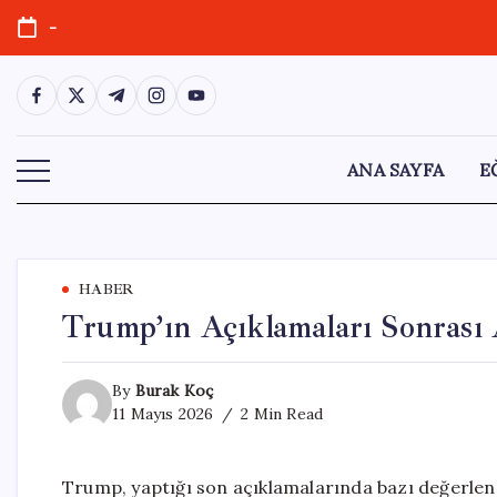
Skip
-
to
content
https://www.facebook.com/
https://twitter.com/
https://t.me/
https://www.instagram.com/
https://youtube.com/
ANA SAYFA
E
HABER
Trump’ın Açıklamaları Sonrası 
By
Burak Koç
11 Mayıs 2026
2 Min Read
Trump, yaptığı son açıklamalarında bazı değerlen