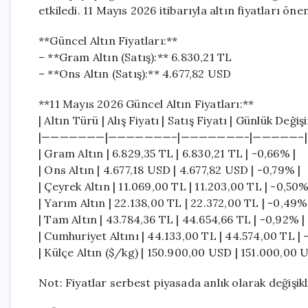
etkiledi. 11 Mayıs 2026 itibarıyla altın fiyatları öne
**Güncel Altın Fiyatları:**
– **Gram Altın (Satış):** 6.830,21 TL
– **Ons Altın (Satış):** 4.677,82 USD
**11 Mayıs 2026 Güncel Altın Fiyatları:**
| Altın Türü | Alış Fiyatı | Satış Fiyatı | Günlük Değiş
|———————|———————–|———————-|—————–|
| Gram Altın | 6.829,35 TL | 6.830,21 TL | -0,66% |
| Ons Altın | 4.677,18 USD | 4.677,82 USD | -0,79% |
| Çeyrek Altın | 11.069,00 TL | 11.203,00 TL | -0,50%
| Yarım Altın | 22.138,00 TL | 22.372,00 TL | -0,49%
| Tam Altın | 43.784,36 TL | 44.654,66 TL | -0,92% |
| Cumhuriyet Altını | 44.133,00 TL | 44.574,00 TL | 
| Külçe Altın ($/kg) | 150.900,00 USD | 151.000,00 
Not: Fiyatlar serbest piyasada anlık olarak değişiklik