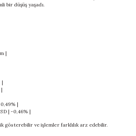
Düşüş
mli bir düşüş yaşadı.
için
im |
 |
 |
-0,49% |
USD | -0,46% |
 gösterebilir ve işlemler farklılık arz edebilir.