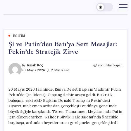
Skip
to
content
EĞITIM
Şi ve Putin’den Batı’ya Sert Mesajlar:
Pekin’de Stratejik Zirve
Şi
By
Burak Koç
yorumlar kapalı
ve
20 Mayıs 2026
2 Min Read
Putin’den
Batı’ya
Sert
20 Mayıs 2026 tarihinde, Rusya Devlet Başkanı Vladimir Putin,
Mesajlar:
Pekin’de Çin lideri Şi Cinping ile bir araya geldi. Bu kritik
Pekin’de
Stratejik
buluşma, eski ABD Başkanı Donald Trump’ın Pekin’deki
Zirve
ziyaretinin hemen ardından gerçekleşti ve dünya genelinde
için
büyük ilgiyle karşılandı. Tören, Tiananmen Meydanı’nda Putin
için düzenlenirken, iki lider Büyük Halk Salonu’nda öncelikle
baş başa, ardından heyetler arası görüşmeler gerçekleştirdi.