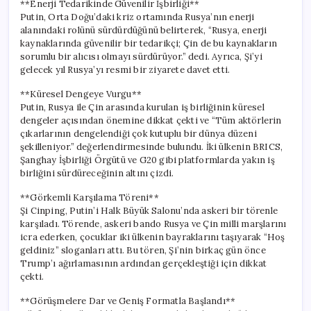
**Enerji Tedarikinde Güvenilir İşbirliği**
Putin, Orta Doğu’daki kriz ortamında Rusya’nın enerji
alanındaki rolünü sürdürdüğünü belirterek, “Rusya, enerji
kaynaklarında güvenilir bir tedarikçi; Çin de bu kaynakların
sorumlu bir alıcısı olmayı sürdürüyor.” dedi. Ayrıca, Şi’yi
gelecek yıl Rusya’yı resmi bir ziyarete davet etti.
**Küresel Dengeye Vurgu**
Putin, Rusya ile Çin arasında kurulan iş birliğinin küresel
dengeler açısından önemine dikkat çekti ve “Tüm aktörlerin
çıkarlarının dengelendiği çok kutuplu bir dünya düzeni
şekilleniyor.” değerlendirmesinde bulundu. İki ülkenin BRICS,
Şanghay İşbirliği Örgütü ve G20 gibi platformlarda yakın iş
birliğini sürdüreceğinin altını çizdi.
**Görkemli Karşılama Töreni**
Şi Cinping, Putin’i Halk Büyük Salonu’nda askeri bir törenle
karşıladı. Törende, askeri bando Rusya ve Çin milli marşlarını
icra ederken, çocuklar iki ülkenin bayraklarını taşıyarak “Hoş
geldiniz” sloganları attı. Bu tören, Şi’nin birkaç gün önce
Trump’ı ağırlamasının ardından gerçekleştiği için dikkat
çekti.
**Görüşmelere Dar ve Geniş Formatla Başlandı**