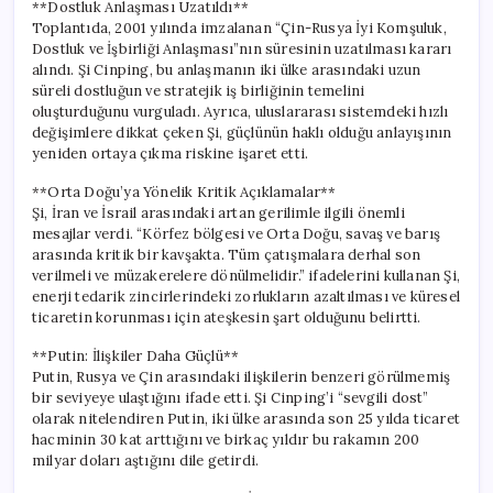
**Dostluk Anlaşması Uzatıldı**
Toplantıda, 2001 yılında imzalanan “Çin-Rusya İyi Komşuluk,
Dostluk ve İşbirliği Anlaşması”nın süresinin uzatılması kararı
alındı. Şi Cinping, bu anlaşmanın iki ülke arasındaki uzun
süreli dostluğun ve stratejik iş birliğinin temelini
oluşturduğunu vurguladı. Ayrıca, uluslararası sistemdeki hızlı
değişimlere dikkat çeken Şi, güçlünün haklı olduğu anlayışının
yeniden ortaya çıkma riskine işaret etti.
**Orta Doğu’ya Yönelik Kritik Açıklamalar**
Şi, İran ve İsrail arasındaki artan gerilimle ilgili önemli
mesajlar verdi. “Körfez bölgesi ve Orta Doğu, savaş ve barış
arasında kritik bir kavşakta. Tüm çatışmalara derhal son
verilmeli ve müzakerelere dönülmelidir.” ifadelerini kullanan Şi,
enerji tedarik zincirlerindeki zorlukların azaltılması ve küresel
ticaretin korunması için ateşkesin şart olduğunu belirtti.
**Putin: İlişkiler Daha Güçlü**
Putin, Rusya ve Çin arasındaki ilişkilerin benzeri görülmemiş
bir seviyeye ulaştığını ifade etti. Şi Cinping’i “sevgili dost”
olarak nitelendiren Putin, iki ülke arasında son 25 yılda ticaret
hacminin 30 kat arttığını ve birkaç yıldır bu rakamın 200
milyar doları aştığını dile getirdi.