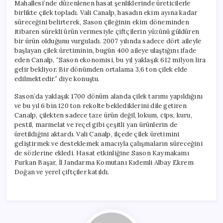
Mahallesi’nde düzenlenen hasat şenliklerinde üreticilerle
birlikte çilek topladı. Vali Canalp, hasadın ekim ayına kadar
süreceğini belirterek, Sason çileğinin ekim döneminden
itibaren sürekli ürün vermesiyle çiftçilerin yüzünü güldüren
bir ürün olduğunu vurguladı. 2007 yılında sadece dört aileyle
başlayan çilek üretiminin, bugün 400 aileye ulaştığını ifade
eden Canalp, “Sason ekonomisi, bu yıl yaklaşık 612 milyon lira
gelir bekliyor. Bir dönümden ortalama 3,6 ton çilek elde
edilmektedir.” diye konuştu.
Sason’da yaklaşık 1700 dönüm alanda çilek tarımı yapıldığını
ve bu yıl 6 bin 120 ton rekolte beklediklerini dile getiren
Canalp, çilekten sadece taze ürün değil, lokum, cips, kuru,
pestil, marmelat ve reçel gibi çeşitli yan ürünlerin de
üretildiğini aktardı. Vali Canalp, ilçede çilek üretimini
geliştirmek ve desteklemek amacıyla çalışmaların süreceğini
de sözlerine ekledi. Hasat etkinliğine Sason Kaymakamı
Furkan Başar, İl Jandarma Komutanı Kıdemli Albay Ekrem
Doğan ve yerel çiftçiler katıldı.