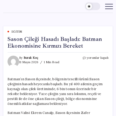
Skip
to
content
EĞITIM
Sason Çileği Hasadı Başladı: Batman
Ekonomisine Kırmızı Bereket
Sason
By
Burak Koç
yorumlar kapalı
Çileği
11 Mayıs 2026
1 Min Read
Hasadı
Başladı:
Batman
Batman’ın Sason ilçesinde, bölgenin tescilli ürünü Sason
Ekonomisine
çileğinin hasadı heyecanla başladı. Bu yıl 400 ailenin geçim
Kırmızı
Bereket
kaynağı olan çilek üretiminde, 6 bin tonun üzerinde bir
için
rekolte bekleniyor. Taze çileğin yanı sıra lokumu, reçeli ve
pestili ile de öne çıkan Sason çileği, bölge ekonomisine
önemli katkılar sağlaması bekleniyor.
Batman Valisi Ekrem Canalp, Sason ilçesinin Zafer