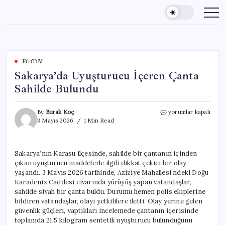
Skip
to
content
EĞITIM
Sakarya’da Uyuşturucu İçeren Çanta
Sahilde Bulundu
Sakarya’da
By
Burak Koç
yorumlar kapalı
Uyuşturucu
3 Mayıs 2026
1 Min Read
İçeren
Çanta
Sahilde
Sakarya’nın Karasu ilçesinde, sahilde bir çantanın içinden
Bulundu
çıkan uyuşturucu maddelerle ilgili dikkat çekici bir olay
için
yaşandı. 3 Mayıs 2026 tarihinde, Aziziye Mahallesi’ndeki Doğu
Karadeniz Caddesi civarında yürüyüş yapan vatandaşlar,
sahilde siyah bir çanta buldu. Durumu hemen polis ekiplerine
bildiren vatandaşlar, olayı yetkililere iletti. Olay yerine gelen
güvenlik güçleri, yaptıkları incelemede çantanın içerisinde
toplamda 21,5 kilogram sentetik uyuşturucu bulunduğunu