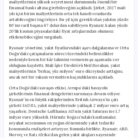
maliyetlerinin yüksek seyretmesi durumunda önemli bir
finansal baskı altına girebileceğini açıkladı. Şirket, 2027 mali
yılı için birim maliyetlerinin orta tek haneli oranlarda
artabileceğini öngörüyor. Bu yıl için gerekli olan yakıtın yüzde
80’ini varil başına 67 dolardan sabitleyen Ryanair, kalan yüzde
20’lik kısmın piyasalardaki fiyat artışlarından olumsuz
etkilenebileceğini vurguladı.
Ryanair yönetimi, yakıt fiyatlarındaki aşırı dalgalanma ve Orta
Doğu’daki çatışmaların süreci üzerindeki belirsizlikler
nedeniyle kesin bir kâr tahmini vermenin şu aşamada zor
olduğunu kaydetti. Mali İşler Direktörü Neil Sorahan, yakıt
maliyetlerinin “birkaç yüz milyon” euro düzeyinde arttığını,
ancak net bir rakam vermekten kaçındıklarını açıkladı.
Orta Doğu’daki savaşın etkisi, Avrupa’daki havayolu
şirketlerinin finansal dengelerini sarsmaya devam ediyor.
Ryanair’in en büyük rakiplerinden British Airways’in çatı
şirketi IAG SA, yakıt maliyetlerinde yaklaşık 2 milyar euro artış
yaşarken, Deutsche Lufthansa AG’nin yakıt faturası ise 1,7
milyar euro yükseldi. Hürmüz Boğazı’ndaki kısıtlamalar,
seyahat sezonunun en yoğun döneminde yakıt tedariki
konusunda endişeleri artırıyor. Bununla birlikte, Ryanair; ABD,
Norveç ve Batı Afrika’dan gelen yakıt akışları sayesinde