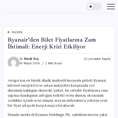
Skip
to
content
HABER
Ryanair’den Bilet Fiyatlarına Zam
İhtimali: Enerji Krizi Etkiliyor
Ryanair’den
By
Burak Koç
yorumlar kapalı
Bilet
18 Mayıs 2026
2 Min Read
Fiyatlarına
Zam
İhtimali:
Avrupa’nın en büyük düşük maliyetli havayolu şirketi Ryanair,
Enerji
küresel enerji krizi ve artan maliyetler karşısında zor
Krizi
Etkiliyor
durumda kaldığını duyurdu. Şirket, bu yıl bilet fiyatlarına zam
için
yapma olasılığının arttığını belirtti ve bu durum, ekonomik
zorluklar içinde ucuz ulaşım arayan milyonlarca yolcuyu yeni
bir fiyat artışı ile karşı karşıya bırakacak.
İrlanda merkezli Ryanair Holdings Plc, sabitlenemeyen yakıt