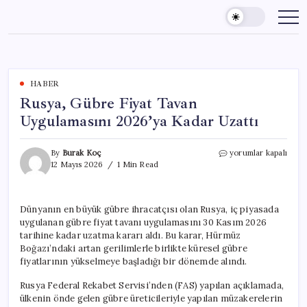
Skip
to
content
HABER
Rusya, Gübre Fiyat Tavan
Uygulamasını 2026’ya Kadar Uzattı
Rusya,
By
Burak Koç
yorumlar kapalı
Gübre
12 Mayıs 2026
1 Min Read
Fiyat
Tavan
Uygulamasını
Dünyanın en büyük gübre ihracatçısı olan Rusya, iç piyasada
2026’ya
uygulanan gübre fiyat tavanı uygulamasını 30 Kasım 2026
Kadar
Uzattı
tarihine kadar uzatma kararı aldı. Bu karar, Hürmüz
için
Boğazı’ndaki artan gerilimlerle birlikte küresel gübre
fiyatlarının yükselmeye başladığı bir dönemde alındı.
Rusya Federal Rekabet Servisi’nden (FAS) yapılan açıklamada,
ülkenin önde gelen gübre üreticileriyle yapılan müzakerelerin