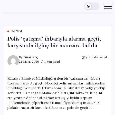
Skip
to
content
EĞITIM
Polis ‘çatışma’ ihbarıyla alarma geçti,
karşısında ilginç bir manzara buldu
Polis
By
Burak Koç
yorumlar kapalı
‘çatışma’
22 Mayıs 2026
1 Min Read
ihbarıyla
alarma
geçti,
Kütahya Emniyet Müdürlüğü, gelen bir ‘çatışma var’ ihbarı
karşısında
üzerine harekete geçti. Nöbetçi polis memurları, silah sesleri
ilginç
bir
duyulduğu yönündeki telsiz anonsunu alır almaz bölgeye ekip
manzara
sevk etti. Osmangazi Mahallesi Talat Çini Sokak’ta, bir çini
buldu
atölyesinin önünde alkol alan altı kişiyi buldu. Yapılan
için
incelemelerde, şüphelilere ait modifiye edilmiş 16 AIK 303
plakalı araçta bir kurusıkı tabanca ve pala ele geçirildi.