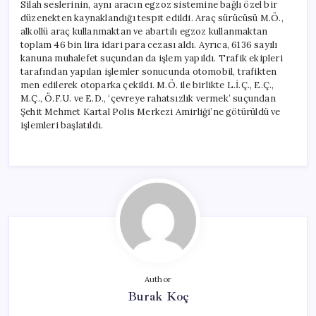
Silah seslerinin, aynı aracın egzoz sistemine bağlı özel bir
düzenekten kaynaklandığı tespit edildi. Araç sürücüsü M.Ö.,
alkollü araç kullanmaktan ve abartılı egzoz kullanmaktan
toplam 46 bin lira idari para cezası aldı. Ayrıca, 6136 sayılı
kanuna muhalefet suçundan da işlem yapıldı. Trafik ekipleri
tarafından yapılan işlemler sonucunda otomobil, trafikten
men edilerek otoparka çekildi. M.Ö. ile birlikte L.İ.Ç., E.Ç.,
M.Ç., Ö.F.U. ve E.D., ‘çevreye rahatsızlık vermek’ suçundan
Şehit Mehmet Kartal Polis Merkezi Amirliği’ne götürüldü ve
işlemleri başlatıldı.
Author
Burak Koç