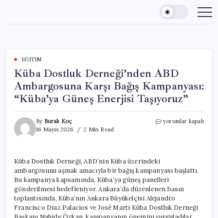
Skip
to
content
EĞITIM
Küba Dostluk Derneği’nden ABD
Ambargosuna Karşı Bağış Kampanyası:
“Küba’ya Güneş Enerjisi Taşıyoruz”
Küba
By
Burak Koç
yorumlar kapalı
Dostluk
16 Mayıs 2026
2 Min Read
Derneği’nden
ABD
Ambargosuna
Küba Dostluk Derneği, ABD’nin Küba üzerindeki
Karşı
ambargosunu aşmak amacıyla bir bağış kampanyası başlattı.
Bağış
Kampanyası:
Bu kampanya kapsamında, Küba’ya güneş panelleri
“Küba’ya
gönderilmesi hedefleniyor. Ankara’da düzenlenen basın
Güneş
toplantısında, Küba’nın Ankara Büyükelçisi Alejandro
Enerjisi
Francisco Diaz Palacios ve Josê Marti Küba Dostluk Derneği
Taşıyoruz”
Başkanı Nahide Özkan, kampanyanın önemini vurguladılar.