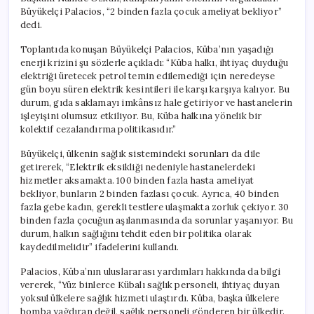
için
Büyükelçi Palacios, “2 binden fazla çocuk ameliyat bekliyor”
dedi.
Toplantıda konuşan Büyükelçi Palacios, Küba’nın yaşadığı
enerji krizini şu sözlerle açıkladı: “Küba halkı, ihtiyaç duyduğu
elektriği üretecek petrol temin edilemediği için neredeyse
gün boyu süren elektrik kesintileri ile karşı karşıya kalıyor. Bu
durum, gıda saklamayı imkânsız hale getiriyor ve hastanelerin
işleyişini olumsuz etkiliyor. Bu, Küba halkına yönelik bir
kolektif cezalandırma politikasıdır.”
Büyükelçi, ülkenin sağlık sistemindeki sorunları da dile
getirerek, “Elektrik eksikliği nedeniyle hastanelerdeki
hizmetler aksamakta. 100 binden fazla hasta ameliyat
bekliyor, bunların 2 binden fazlası çocuk. Ayrıca, 40 binden
fazla gebe kadın, gerekli testlere ulaşmakta zorluk çekiyor. 30
binden fazla çocuğun aşılanmasında da sorunlar yaşanıyor. Bu
durum, halkın sağlığını tehdit eden bir politika olarak
kaydedilmelidir” ifadelerini kullandı.
Palacios, Küba’nın uluslararası yardımları hakkında da bilgi
vererek, “Yüz binlerce Kübalı sağlık personeli, ihtiyaç duyan
yoksul ülkelere sağlık hizmeti ulaştırdı. Küba, başka ülkelere
bomba yağdıran değil, sağlık personeli gönderen bir ülkedir.