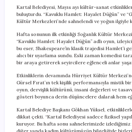
Kartal Belediyesi, Mayıs ayı kültür-sanat etkinlikl
buluşturdu. “Kavuklu Hamlet: Hayalet Düğün” ve “Gi
Kültür Merkezleri’nde sahnelendi ve yoğun ilgiyle k
Hafta sonunun ilk etkinliği Soğanlık Kültür Merkezi
“Kavuklu Hamlet: Hayalet Düğün” adlı oyun, izleyic
bu eser, Shakespeare’in klasik trajedisi Hamlet’i 
alıcı bir uyarlama sundu. Eski zaman komedisi tar
bir araya getirerek seyircilere eğlenceli anlar yaşa
Etkinliklerin devamında Hürriyet Kültür Merkezi’nd
Gürsel Fırat’ın tek kişilik performansıyla mistik bi
oyun, dervişlik kültürünü, insani değerleri ve tasavvu
gösteri boyunca derin düşüncelere dalarak hem eğl
Kartal Belediye Başkanı Gökhan Yüksel, etkinliklerle
dikkat çekti. “Kartal Belediyesi sadece fiziksel ya
kuruyor. Bu hafta sonu sahnelerimizde izlediğimiz 
diğer yanda kadim kültürümüzün bilgeliğiyle bizleri 