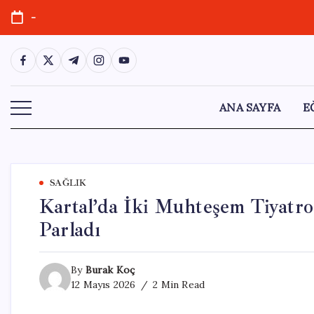
Skip
-
to
content
https://www.facebook.com/
https://twitter.com/
https://t.me/
https://www.instagram.com/
https://youtube.com/
ANA SAYFA
E
SAĞLIK
Kartal’da İki Muhteşem Tiyatro
Parladı
By
Burak Koç
12 Mayıs 2026
2 Min Read