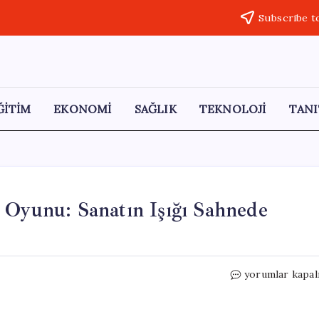
Subscribe t
ĞİTİM
EKONOMİ
SAĞLIK
TEKNOLOJİ
TANI
 Oyunu: Sanatın Işığı Sahnede
Kartal’da
yorumlar kapal
İki
Muhteşem
Tiyatro