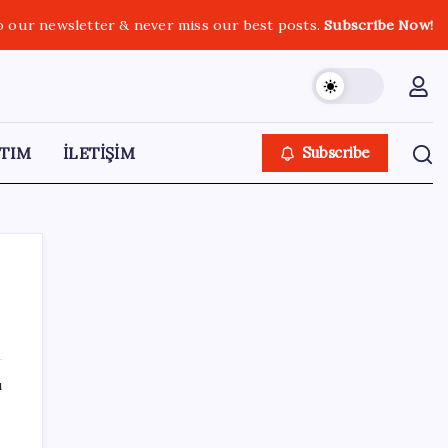
o our newsletter & never miss our best posts.
Subscribe Now!
TIM
İLETİŞİM
Subscribe
SON YAZILAR
ı
Bellek Pazarında Yeni Dönem: HP ve Asus
Çinli Tedarikçilere Geçiyor