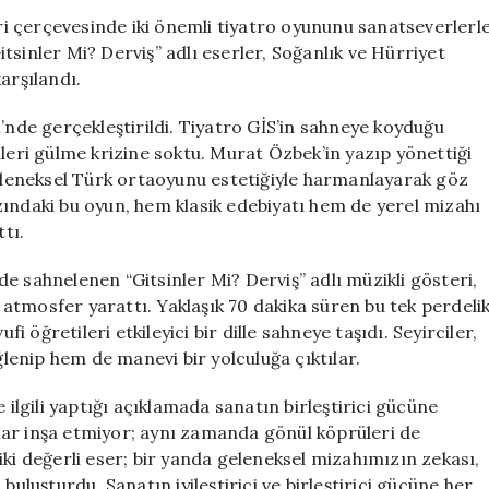
Oyunu:
eri çerçevesinde iki önemli tiyatro oyununu sanatseverlerl
Sanatın
tsinler Mi? Derviş” adlı eserler, Soğanlık ve Hürriyet
Işığı
arşılandı.
Sahnede
Parladı
’nde gerçekleştirildi. Tiyatro GİS’in sahneye koyduğu
için
ileri gülme krizine soktu. Murat Özbek’in yazıp yönettiği
geleneksel Türk ortaoyunu estetiğiyle harmanlayarak göz
zındaki bu oyun, hem klasik edebiyatı hem de yerel mizahı
ttı.
e sahnelenen “Gitsinler Mi? Derviş” adlı müzikli gösteri,
r atmosfer yarattı. Yaklaşık 70 dakika süren bu tek perdeli
fi öğretileri etkileyici bir dille sahneye taşıdı. Seyirciler,
enip hem de manevi bir yolculuğa çıktılar.
 ilgili yaptığı açıklamada sanatın birleştirici gücüne
pılar inşa etmiyor; aynı zamanda gönül köprüleri de
iki değerli eser; bir yanda geleneksel mizahımızın zekası,
buluşturdu. Sanatın iyileştirici ve birleştirici gücüne her