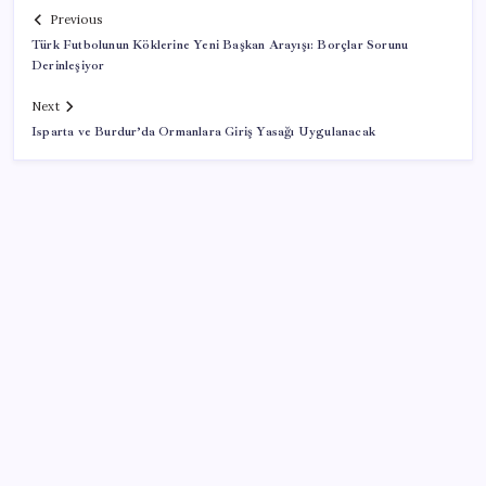
Previous
Türk Futbolunun Köklerine Yeni Başkan Arayışı: Borçlar Sorunu
Derinleşiyor
Next
Isparta ve Burdur’da Ormanlara Giriş Yasağı Uygulanacak
SON YAZILAR
Bellek Pazarında Yeni Dönem: HP ve Asus Çinli
Tedarikçilere Geçiyor
Pixel Telefonlara Yapay Zeka Destekli Saat