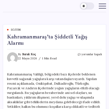
Skip
to
content
EĞITIM
Kahramanmaraş’ta Şiddetli Yağış
Alarmı
Kahramanmaraş’ta
By
Burak Koç
yorumlar kapalı
Şiddetli
22 Mayıs 2026
1 Min Read
Yağış
Alarmı
için
Kahramanmaraş Valiliği, bölgedeki bazı ilçelerde beklenen
kuvvetli sağanak yağışlara karşı vatandaşları uyardı. Yapılan
resmi açıklamada, Onikişubat, Dulkadiroğlu, Türkoğlu,
Pazarcık ve Andırın ilçelerinde yoğun yağışların etkili olacağı
vurgulandı. Bu yağışların beraberinde ani sel olayları, su
baskınları, yıldırım düşmesi, yerel dolu yağışı ve ulaşımda
aksaklıklar gibi tehlikelerin meydana gelebileceği ifade edildi.
Yetkililer, halkın bu olumsuz koşullara karşı dikkatli ve tedbirli