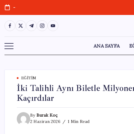
Skip
-
to
content
https://www.facebook.com/
https://twitter.com/
https://t.me/
https://www.instagram.com/
https://youtube.com/
ANA SAYFA
E
EĞITIM
İki Talihli Aynı Biletle Milyo
Kaçırdılar
By
Burak Koç
2 Haziran 2026
1 Min Read