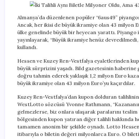
Almanya’da düzenlenen popüler “6aus49” piyangosunda
Ancak, her ikisi de büyük ikramiye olan 43 milyon E
ülke genelinde büyük bir heyecan yarattı. Piyango i
yayınlayarak, “Büyük ikramiye henüz devredilmedi
kullandı.
Hessen ve Kuzey Ren-Vestfalya eyaletlerinden kupon
büyük sürprizini yaşadı. Bild gazetesinin haberine g
doğru tahmin ederek yaklaşık 1,2 milyon Euro kazan
büyük ikramiye olan 43 milyon Euro’yu kaçırdılar.
Kuzey Ren-Vestfalya’dan kupon dolduran talihlinin 
WestLotto sözcüsü Yvonne Rathmann, “Kazananın 
gelmezlerse, biz onlara ulaşarak paralarını teslim
bölgesinden kupon yatıran diğer talihli hakkında he
tamamen anonim bir şekilde oynadı. Lotto Hessen 
itibarıyla o biletin değeri milyonlarca Euro. O bile