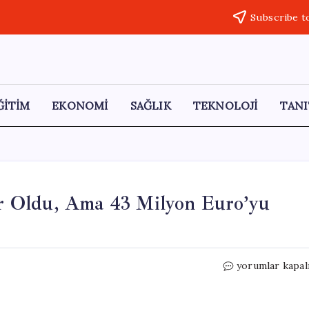
Subscribe t
ĞİTİM
EKONOMİ
SAĞLIK
TEKNOLOJİ
TANI
ner Oldu, Ama 43 Milyon Euro’yu
İki
yorumlar kapal
Talihli
Aynı
Biletle