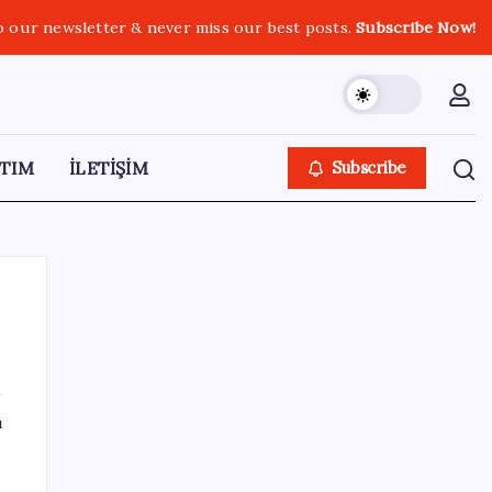
o our newsletter & never miss our best posts.
Subscribe Now!
TIM
İLETİŞİM
Subscribe
SON YAZILAR
ı
Huawei Nova 16 SE 8500mAh Batarya ve
Uydu Bağlantısı ile Tanıtıldı