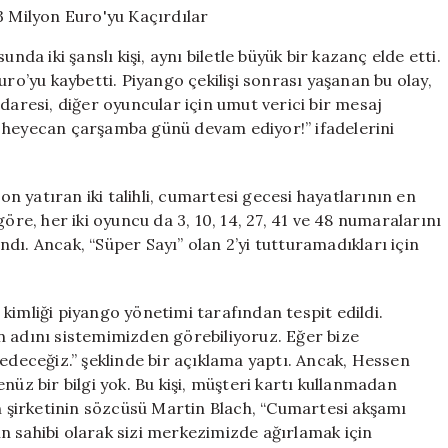
Milyoner
Oldu,
 iki şanslı kişi, aynı biletle büyük bir kazanç elde etti.
Ama
uro’yu kaybetti. Piyango çekilişi sonrası yaşanan bu olay,
43
daresi, diğer oyuncular için umut verici bir mesaj
Milyon
Euro’yu
, heyecan çarşamba günü devam ediyor!” ifadelerini
Kaçırdılar
için
 yatıran iki talihli, cumartesi gecesi hayatlarının en
öre, her iki oyuncu da 3, 10, 14, 27, 41 ve 48 numaralarını
dı. Ancak, “Süper Sayı” olan 2’yi tutturamadıkları için
kimliği piyango yönetimi tarafından tespit edildi.
adını sistemimizden görebiliyoruz. Eğer bize
 edeceğiz.” şeklinde bir açıklama yaptı. Ancak, Hessen
nüz bir bilgi yok. Bu kişi, müşteri kartı kullanmadan
şirketinin sözcüsü Martin Blach, “Cumartesi akşamı
tin sahibi olarak sizi merkezimizde ağırlamak için