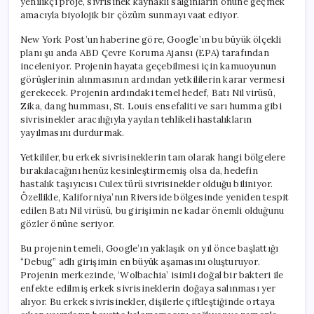
yenilikçi proje, sivrisinek kaynaklı salgınların önüne geçmek
amacıyla biyolojik bir çözüm sunmayı vaat ediyor.
New York Post’un haberine göre, Google’ın bu büyük ölçekli
planı şu anda ABD Çevre Koruma Ajansı (EPA) tarafından
inceleniyor. Projenin hayata geçebilmesi için kamuoyunun
görüşlerinin alınmasının ardından yetkililerin karar vermesi
gerekecek. Projenin ardındaki temel hedef, Batı Nil virüsü,
Zika, dang humması, St. Louis ensefaliti ve sarı humma gibi
sivrisinekler aracılığıyla yayılan tehlikeli hastalıkların
yayılmasını durdurmak.
Yetkililer, bu erkek sivrisineklerin tam olarak hangi bölgelere
bırakılacağını henüz kesinleştirmemiş olsa da, hedefin
hastalık taşıyıcısı Culex türü sivrisinekler olduğu biliniyor.
Özellikle, Kaliforniya’nın Riverside bölgesinde yeniden tespit
edilen Batı Nil virüsü, bu girişimin ne kadar önemli olduğunu
gözler önüne seriyor.
Bu projenin temeli, Google’ın yaklaşık on yıl önce başlattığı
“Debug” adlı girişimin en büyük aşamasını oluşturuyor.
Projenin merkezinde, ‘Wolbachia’ isimli doğal bir bakteri ile
enfekte edilmiş erkek sivrisineklerin doğaya salınması yer
alıyor. Bu erkek sivrisinekler, dişilerle çiftleştiğinde ortaya