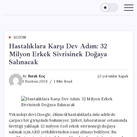
Skip
to
content
EĞITIM
Hastalıklara Karşı Dev Adım: 32
Milyon Erkek Sivrisinek Doğaya
Salınacak
Hastalıklara
By
Burak Koç
yorumlar kapalı
Karşı
1 Haziran 2026
1 Min Read
Dev
Adım:
32
Milyon
Erkek
Sivrisinek
Teknoloji devi Google, ölümcül hastalıklarla mücadelede
Doğaya
çarpıcı bir girişimde bulunuyor. Şirket, laboratuvar ortamında
Salınacak
ürettiği yaklaşık 32 milyon özel erkek sivrisineği doğaya
için
salmak için ABD yetkililerinden onay almayı bekliyor. Bu