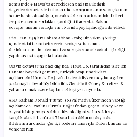
gemisinde 4 Mayıs’ta gerçekleşen patlama ile ilgili
değerlendirmelerde bulunan Cho, soruşturmanın sonuçlarının
henüz kesin olmadığını, ancak saldırının arkasındaki failleri
tespit etmenin zorluklar içerdiğini ifade etti. Bakan,
soruşturmanın sonuçlarının basınla paylaşılacağını da ekledi.
Cho, İran Dışişleri Bakanı Abbas Erakçi ile yakın işbirliği
içinde olduklarını belirterek, Erakçi’ye konunun
derinlemesine incelenmesi ve soruşturma sürecinde işbirliği
yapılması için çağrıda bulundu.
Olayın detaylarına bakıldığında, HMM Co. tarafından işletilen
Panama bayraklı geminin, Birleşik Arap Emirlikleri
açıklarında Hürmüz Boğazı’nda demirliyken meydana gelen
patlamayla alev aldığı bildirildi. Gemide 6 Güney Koreli ve 18
yabancı olmak üzere toplam 24 kişi yer alıyordu.
ABD Başkanı Donald Trump, sosyal medya üzerinden yaptığı
açıklamada, İran’ın Hürmüz Boğazı’ndan geçen Güney Kore
bayraklı bir gemiye saldırı düzenlediğini ve bu saldırıya
karşılık olarak Iran’a ait 7 botu batırdıklarını duyurdu.
Saldırının ardından gemi, inceleme amacıyla Dubai Limanı’na
yönlendirildi.