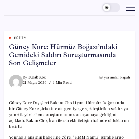
Skip
to
content
EĞITIM
Güney Kore: Hürmüz Boğazı’ndaki
Gemideki Saldırı Soruşturmasında
Son Gelişmeler
Güney
By
Burak Koç
yorumlar kapalı
Kore:
21 Mayıs 2026
1 Min Read
Hürmüz
Boğazı’ndaki
Gemideki
Güney Kore Dışişleri Bakanı Cho Hyun, Hürmüz Boğazı’nda
Saldırı
bir Güney Kore şirketine ait gemiye gerçekleştirilen saldırıya
Soruşturmasında
Son
yönelik yürütülen soruşturmanın son aşamaya geldiğini
Gelişmeler
açıkladı. Bakan Cho, İran ile sürekli iletişim halinde olduklarını
için
belirtti.
Yonhap ajansının haberine göre, “HMM Namu” isimli kargo