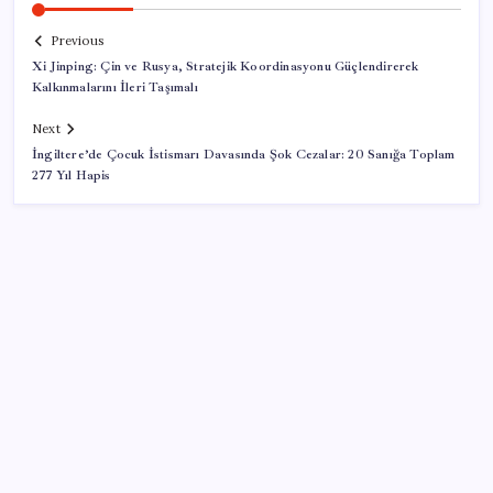
Previous
Xi Jinping: Çin ve Rusya, Stratejik Koordinasyonu Güçlendirerek
Kalkınmalarını İleri Taşımalı
Next
İngiltere’de Çocuk İstismarı Davasında Şok Cezalar: 20 Sanığa Toplam
277 Yıl Hapis
SON YAZILAR
Bu protein olmadan kaslar kendini onaramıyor: Bilim