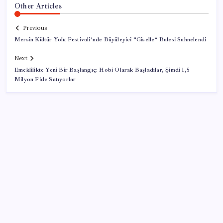
Other Articles
Previous
Mersin Kültür Yolu Festivali’nde Büyüleyici “Giselle” Balesi Sahnelendi
Next
Emeklilikte Yeni Bir Başlangıç: Hobi Olarak Başladılar, Şimdi 1,5
Milyon Fide Satıyorlar
SON YAZILAR
Bellek Pazarında Yeni Dönem: HP ve Asus Çinli