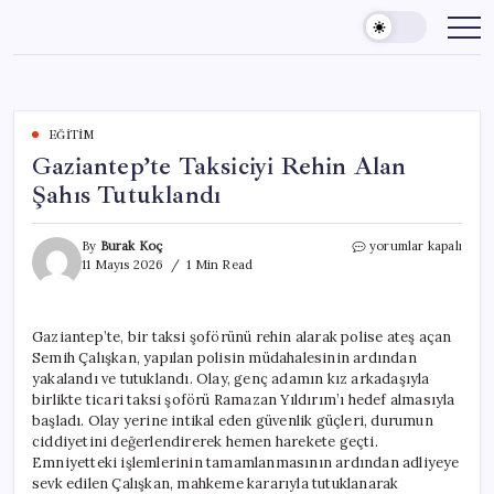
Skip
to
content
EĞITIM
Gaziantep’te Taksiciyi Rehin Alan
Şahıs Tutuklandı
Gaziantep’te
By
Burak Koç
yorumlar kapalı
Taksiciyi
11 Mayıs 2026
1 Min Read
Rehin
Alan
Şahıs
Gaziantep’te, bir taksi şoförünü rehin alarak polise ateş açan
Tutuklandı
Semih Çalışkan, yapılan polisin müdahalesinin ardından
için
yakalandı ve tutuklandı. Olay, genç adamın kız arkadaşıyla
birlikte ticari taksi şoförü Ramazan Yıldırım’ı hedef almasıyla
başladı. Olay yerine intikal eden güvenlik güçleri, durumun
ciddiyetini değerlendirerek hemen harekete geçti.
Emniyetteki işlemlerinin tamamlanmasının ardından adliyeye
sevk edilen Çalışkan, mahkeme kararıyla tutuklanarak