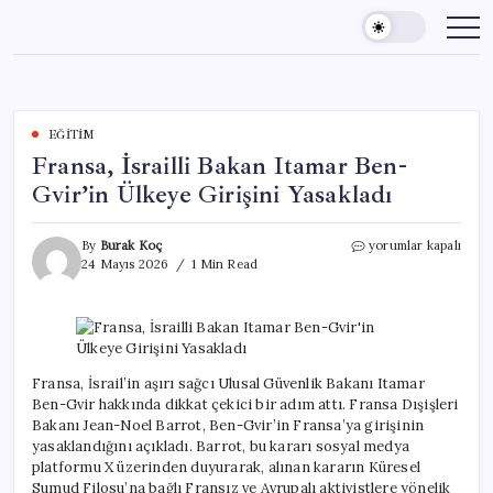
Skip
to
content
EĞITIM
Fransa, İsrailli Bakan Itamar Ben-
Gvir’in Ülkeye Girişini Yasakladı
Fransa,
By
Burak Koç
yorumlar kapalı
İsrailli
24 Mayıs 2026
1 Min Read
Bakan
Itamar
Ben-
Gvir’in
Ülkeye
Girişini
Fransa, İsrail’in aşırı sağcı Ulusal Güvenlik Bakanı Itamar
Yasakladı
Ben-Gvir hakkında dikkat çekici bir adım attı. Fransa Dışişleri
için
Bakanı Jean-Noel Barrot, Ben-Gvir’in Fransa’ya girişinin
yasaklandığını açıkladı. Barrot, bu kararı sosyal medya
platformu X üzerinden duyurarak, alınan kararın Küresel
Sumud Filosu’na bağlı Fransız ve Avrupalı aktivistlere yönelik