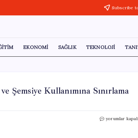
Subscribe t
ĞİTİM
EKONOMİ
SAĞLIK
TEKNOLOJİ
TANI
 ve Şemsiye Kullanımına Sınırlama
Formentera
yorumlar kapal
Plajlarında
Şezlong
ve