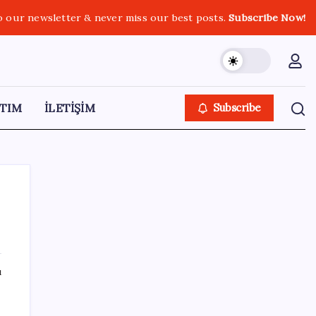
o our newsletter & never miss our best posts.
Subscribe Now!
TIM
İLETİŞİM
Subscribe
SON YAZILAR
ı
Huawei Nova 16 SE 8500mAh Batarya ve
Uydu Bağlantısı ile Tanıtıldı