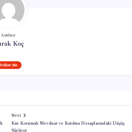
Author
rak Koç
Follow Me
Next
ak
Kur Korumalı Mevduat ve Katılma Hesaplarındaki Düşüş
Sürüyor