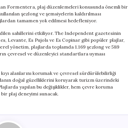
Şemsiye
olan Formentera, plaj düzenlemeleri konusunda önemli bir
Kullanımına
 kullanılan şezlong ve şemsiyelerin kaldırılması
Sınırlama
ajlardan tamamen yok edilmesi hedefleniyor.
Getirildi
için
edilen sahillerini etkiliyor. The Independent gazetesinin
tes, Levante, Es Pujols ve Es Copinar gibi popüler plajlar,
rel yönetim, plajlarda toplamda 1.169 şezlong ve 589
rın çevresel ve düzenleyici standartlara uyması
kıyı alanlarını korumak ve çevresel sürdürülebilirliği
adanın doğal güzelliklerini koruyarak turizm üzerindeki
lajlarda yapılan bu değişiklikler, hem çevre koruma
 bir plaj deneyimi sunacak.