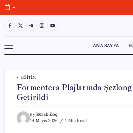
Skip
-
to
content
https://www.facebook.com/
https://twitter.com/
https://t.me/
https://www.instagram.com/
https://youtube.com/
ANA SAYFA
E
EĞITIM
Formentera Plajlarında Şezlong
Getirildi
By
Burak Koç
14 Mayıs 2026
1 Min Read