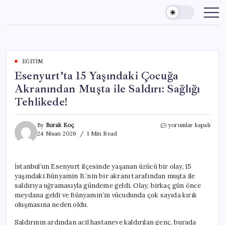
Skip
to
content
EĞITIM
Esenyurt’ta 15 Yaşındaki Çocuğa
Akranından Muşta ile Saldırı: Sağlığı
Tehlikede!
Esenyurt’ta
By
Burak Koç
yorumlar kapalı
15
24 Nisan 2026
1 Min Read
Yaşındaki
Çocuğa
Akranından
İstanbul’un Esenyurt ilçesinde yaşanan üzücü bir olay, 15
Muşta
yaşındaki Bünyamin B.’nin bir akranı tarafından muşta ile
ile
Saldırı:
saldırıya uğramasıyla gündeme geldi. Olay, birkaç gün önce
Sağlığı
meydana geldi ve Bünyamin’in vücudunda çok sayıda kırık
Tehlikede!
oluşmasına neden oldu.
için
Saldırının ardından acil hastaneye kaldırılan genç, burada