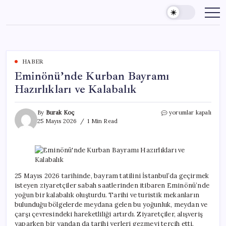
Skip
to
content
HABER
Eminönü’nde Kurban Bayramı
Hazırlıkları ve Kalabalık
Eminönü’nde
By
Burak Koç
yorumlar kapalı
Kurban
25 Mayıs 2026
1 Min Read
Bayramı
Hazırlıkları
ve
Kalabalık
için
25 Mayıs 2026 tarihinde, bayram tatilini İstanbul’da geçirmek
isteyen ziyaretçiler sabah saatlerinden itibaren Eminönü’nde
yoğun bir kalabalık oluşturdu. Tarihi ve turistik mekanların
bulunduğu bölgelerde meydana gelen bu yoğunluk, meydan ve
çarşı çevresindeki hareketliliği artırdı. Ziyaretçiler, alışveriş
yaparken bir yandan da tarihi yerleri gezmeyi tercih etti.