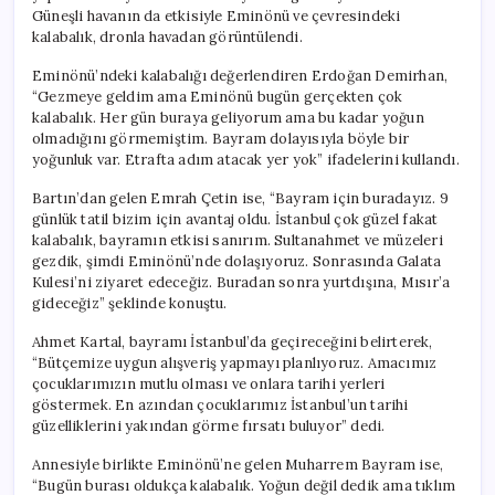
Güneşli havanın da etkisiyle Eminönü ve çevresindeki
kalabalık, dronla havadan görüntülendi.
Eminönü’ndeki kalabalığı değerlendiren Erdoğan Demirhan,
“Gezmeye geldim ama Eminönü bugün gerçekten çok
kalabalık. Her gün buraya geliyorum ama bu kadar yoğun
olmadığını görmemiştim. Bayram dolayısıyla böyle bir
yoğunluk var. Etrafta adım atacak yer yok” ifadelerini kullandı.
Bartın’dan gelen Emrah Çetin ise, “Bayram için buradayız. 9
günlük tatil bizim için avantaj oldu. İstanbul çok güzel fakat
kalabalık, bayramın etkisi sanırım. Sultanahmet ve müzeleri
gezdik, şimdi Eminönü’nde dolaşıyoruz. Sonrasında Galata
Kulesi’ni ziyaret edeceğiz. Buradan sonra yurtdışına, Mısır’a
gideceğiz” şeklinde konuştu.
Ahmet Kartal, bayramı İstanbul’da geçireceğini belirterek,
“Bütçemize uygun alışveriş yapmayı planlıyoruz. Amacımız
çocuklarımızın mutlu olması ve onlara tarihi yerleri
göstermek. En azından çocuklarımız İstanbul’un tarihi
güzelliklerini yakından görme fırsatı buluyor” dedi.
Annesiyle birlikte Eminönü’ne gelen Muharrem Bayram ise,
“Bugün burası oldukça kalabalık. Yoğun değil dedik ama tıklım