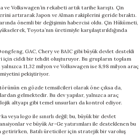
ve
ve Volkswagen’in rekabeti artık tarihe karıştı. Çin
Volkswagen’i
erini artırarak Japon ve Alman rakiplerini geride bıraktı.
Geride
zarında önemli bir değişimin habercisi oldu. Çin Hükümeti,
Bırakarak
selerek, Toyota’nın üretimiyle karşılaştırıldığında
Yeni
Bir
Dönem
ongfeng, GAC, Chery ve BAIC gibi büyük devlet destekli
Başlattı
ri için ciddi bir tehdit oluşturuyor. Bu grupların toplam
için
 yalnızca 11,32 milyon ve Volkswagen ise 8,98 milyon araç
miyetini pekiştiriyor.
törünün en gözde temsilcileri olarak öne çıksa da,
lardan gelmektedir. Bu dev yapılar, yalnızca araç
lojik altyapı gibi temel unsurları da kontrol ediyor.
veya logo ile sınırlı değil; bu, büyük bir devlet
vansiyonlar ve büyük Ar-Ge yatırımları ile desteklenen bu
etirirken, Batılı üreticiler için stratejik bir varoluş