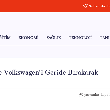
Subscribe t
ĞİTİM
EKONOMİ
SAĞLIK
TEKNOLOJİ
TANI
e Volkswagen’i Geride Bırakarak
Çin
yorumlar kapal
Otomotiv
Devleri:
Toyota