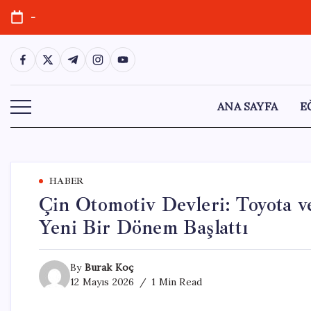
Skip
-
to
content
https://www.facebook.com/
https://twitter.com/
https://t.me/
https://www.instagram.com/
https://youtube.com/
ANA SAYFA
E
HABER
Çin Otomotiv Devleri: Toyota v
Yeni Bir Dönem Başlattı
By
Burak Koç
12 Mayıs 2026
1 Min Read