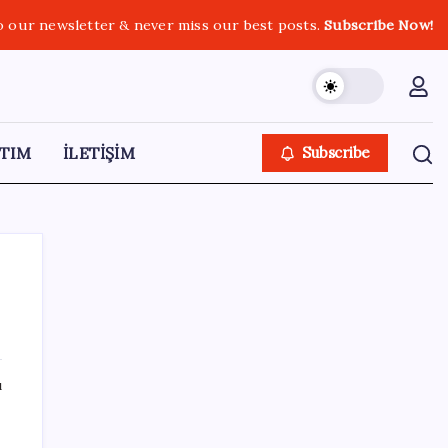
o our newsletter & never miss our best posts.
Subscribe Now!
TIM
İLETİŞİM
Subscribe
SON YAZILAR
ı
Ankara Emniyeti’nde sürpriz atama:
Belediye soruşturmalarını yürüten isim