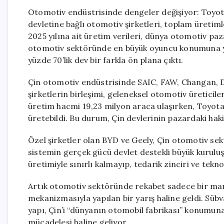
Otomotiv endüstrisinde dengeler değişiyor: Toyota 
devletine bağlı otomotiv şirketleri, toplam üretiml
2025 yılına ait üretim verileri, dünya otomotiv pa
otomotiv sektöründe en büyük oyuncu konumuna yük
yüzde 70’lik dev bir farkla ön plana çıktı.
Çin otomotiv endüstrisinde SAIC, FAW, Changan, D
şirketlerin birleşimi, geleneksel otomotiv üreticile
üretim hacmi 19,23 milyon araca ulaşırken, Toyota
üretebildi. Bu durum, Çin devlerinin pazardaki haki
Özel şirketler olan BYD ve Geely, Çin otomotiv sek
sistemin gerçek gücü devlet destekli büyük kuruluş
üretimiyle sınırlı kalmayıp, tedarik zinciri ve tekno
Artık otomotiv sektöründe rekabet sadece bir marka 
mekanizmasıyla yapılan bir yarış haline geldi. Süb
yapı, Çin’i “dünyanın otomobil fabrikası” konumuna g
mücadelesi haline geliyor.