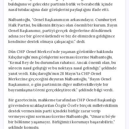
bulduğunu ve gelecekte partinin birlik ve beraberlik içinde
nasıl tutulacağına dair görüşlerini paylaştığını ifade etti.
Nalbantoğlu, “Genel Başkanımızın arkasındayız. Cumhuriyet
Halk Partisi, bu ülkenin ihtiyacı olan önemli bir kurum. Sayın
Genel Başkanımız, partiyi gerçek değerlerine döndürmek
adına zor bir görevi üstlendi ve biz de elimizden geldiğince
kendisine destek olmaya çalışacağız.” dedi.
Dün CHP Genel Merkezi’nde yaşanan görüntüler hakkında
Kılıçdaroğlu’nun görüşlerini sorması üzerine Nalbantoğlu,
“Kemal Bey de bu durumdan rahatsız. Ancak önemli olan, bu
sürecin nasıl geliştiği ve bu noktaya nasıl gelindiği.” şeklinde
yanıt verdi. Kılıçdaroğlu’nun 28 Mayıs’ta CHP Genel
Merkezine geçeceğini duyuran Nalbantoğlu, “Sayın Genel
Başkanımız, o gün partimizin diğer milletvekilleriyle bir
bayramlaşma töreni gerçekleştirecek.” şeklinde bilgi verdi.
Bir gazetecinin, mahkeme tarafından CHP Genel Başkanlığı
görevinden uzaklaştırılan Özgür Özel’e birçok milletvekilinin
destek vermesinin parti içindeki birliğe zarar verip
vermeyeceğini sorması üzerine Nalbantoğlu, “Umarız böyle
bir bölünme yaşamayız. Birliğimizi korumayı başarabiliriz.”
şeklinde konuştu.