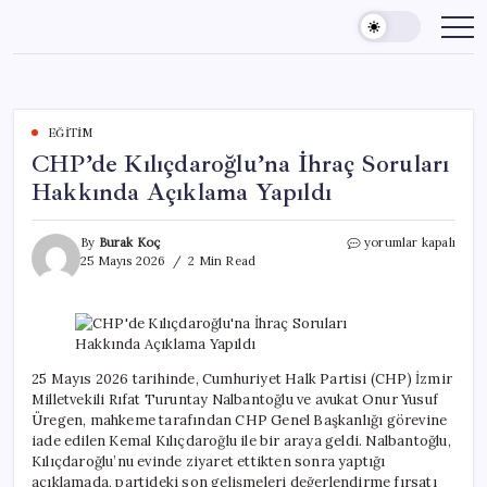
Skip
to
content
EĞITIM
CHP’de Kılıçdaroğlu’na İhraç Soruları
Hakkında Açıklama Yapıldı
CHP’de
By
Burak Koç
yorumlar kapalı
Kılıçdaroğlu’na
25 Mayıs 2026
2 Min Read
İhraç
Soruları
Hakkında
Açıklama
Yapıldı
için
25 Mayıs 2026 tarihinde, Cumhuriyet Halk Partisi (CHP) İzmir
Milletvekili Rıfat Turuntay Nalbantoğlu ve avukat Onur Yusuf
Üregen, mahkeme tarafından CHP Genel Başkanlığı görevine
iade edilen Kemal Kılıçdaroğlu ile bir araya geldi. Nalbantoğlu,
Kılıçdaroğlu’nu evinde ziyaret ettikten sonra yaptığı
açıklamada, partideki son gelişmeleri değerlendirme fırsatı