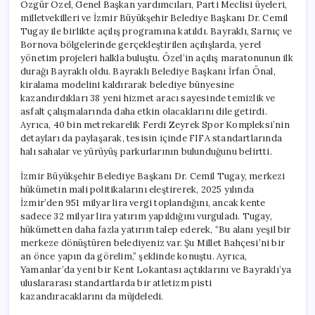
Özgür Özel, Genel Başkan yardımcıları, Parti Meclisi üyeleri,
milletvekilleri ve İzmir Büyükşehir Belediye Başkanı Dr. Cemil
Tugay ile birlikte açılış programına katıldı. Bayraklı, Sarnıç ve
Bornova bölgelerinde gerçekleştirilen açılışlarda, yerel
yönetim projeleri halkla buluştu. Özel’in açılış maratonunun ilk
durağı Bayraklı oldu. Bayraklı Belediye Başkanı İrfan Önal,
kiralama modelini kaldırarak belediye bünyesine
kazandırdıkları 38 yeni hizmet aracı sayesinde temizlik ve
asfalt çalışmalarında daha etkin olacaklarını dile getirdi.
Ayrıca, 40 bin metrekarelik Ferdi Zeyrek Spor Kompleksi’nin
detayları da paylaşarak, tesisin içinde FIFA standartlarında
halı sahalar ve yürüyüş parkurlarının bulunduğunu belirtti.
İzmir Büyükşehir Belediye Başkanı Dr. Cemil Tugay, merkezi
hükümetin mali politikalarını eleştirerek, 2025 yılında
İzmir’den 951 milyar lira vergi toplandığını, ancak kente
sadece 32 milyar lira yatırım yapıldığını vurguladı. Tugay,
hükümetten daha fazla yatırım talep ederek, “Bu alanı yeşil bir
merkeze dönüştüren belediyeniz var. Şu Millet Bahçesi’ni bir
an önce yapın da görelim,” şeklinde konuştu. Ayrıca,
Yamanlar’da yeni bir Kent Lokantası açtıklarını ve Bayraklı’ya
uluslararası standartlarda bir atletizm pisti
kazandıracaklarını da müjdeledi.