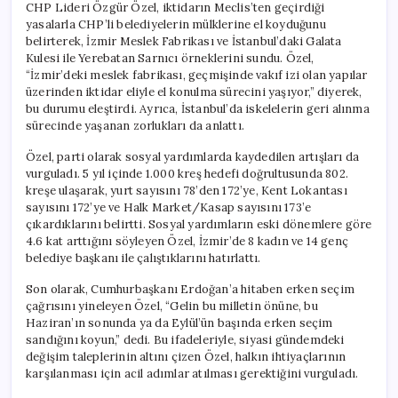
CHP Lideri Özgür Özel, iktidarın Meclis’ten geçirdiği
yasalarla CHP’li belediyelerin mülklerine el koyduğunu
belirterek, İzmir Meslek Fabrikası ve İstanbul’daki Galata
Kulesi ile Yerebatan Sarnıcı örneklerini sundu. Özel,
“İzmir’deki meslek fabrikası, geçmişinde vakıf izi olan yapılar
üzerinden iktidar eliyle el konulma sürecini yaşıyor,” diyerek,
bu durumu eleştirdi. Ayrıca, İstanbul’da iskelelerin geri alınma
sürecinde yaşanan zorlukları da anlattı.
Özel, parti olarak sosyal yardımlarda kaydedilen artışları da
vurguladı. 5 yıl içinde 1.000 kreş hedefi doğrultusunda 802.
kreşe ulaşarak, yurt sayısını 78’den 172’ye, Kent Lokantası
sayısını 172’ye ve Halk Market/Kasap sayısını 173’e
çıkardıklarını belirtti. Sosyal yardımların eski dönemlere göre
4.6 kat arttığını söyleyen Özel, İzmir’de 8 kadın ve 14 genç
belediye başkanı ile çalıştıklarını hatırlattı.
Son olarak, Cumhurbaşkanı Erdoğan’a hitaben erken seçim
çağrısını yineleyen Özel, “Gelin bu milletin önüne, bu
Haziran’ın sonunda ya da Eylül’ün başında erken seçim
sandığını koyun,” dedi. Bu ifadeleriyle, siyasi gündemdeki
değişim taleplerinin altını çizen Özel, halkın ihtiyaçlarının
karşılanması için acil adımlar atılması gerektiğini vurguladı.