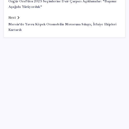
Özgür Özel’den 2023 Seçimlerine Dair Çarpıcı Açıklamalar: “Başımız
Aşağıda Yürüyorduk”
Next
Mersin’de Yavru Köpek Otomobilin Motoruna Sıkıştı, İtfaiye Ekipleri
Kurtardı
SON YAZILAR
Citi, üçüncü çeyrek petrol tahminini yükseltti
Huawei Nova 16 SE 8500mAh Batarya ve Uydu
Bağlantısı ile Tanıtıldı