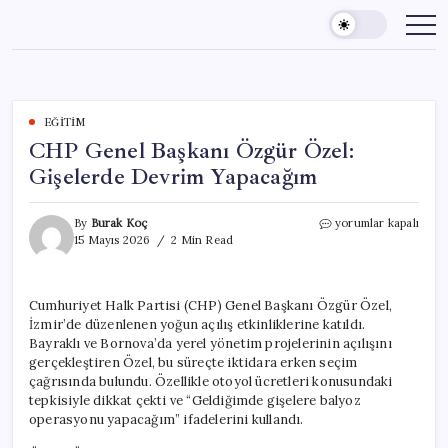
Skip
to
content
EĞITIM
CHP Genel Başkanı Özgür Özel:
Gişelerde Devrim Yapacağım
CHP
By
Burak Koç
yorumlar kapalı
Genel
15 Mayıs 2026
2 Min Read
Başkanı
Özgür
Özel:
Cumhuriyet Halk Partisi (CHP) Genel Başkanı Özgür Özel,
Gişelerde
İzmir’de düzenlenen yoğun açılış etkinliklerine katıldı.
Devrim
Yapacağım
Bayraklı ve Bornova’da yerel yönetim projelerinin açılışını
için
gerçekleştiren Özel, bu süreçte iktidara erken seçim
çağrısında bulundu. Özellikle otoyol ücretleri konusundaki
tepkisiyle dikkat çekti ve “Geldiğimde gişelere balyoz
operasyonu yapacağım” ifadelerini kullandı.