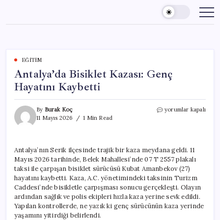
Skip
to
content
EĞITIM
Antalya’da Bisiklet Kazası: Genç
Hayatını Kaybetti
Antalya’da
By
Burak Koç
yorumlar kapalı
Bisiklet
11 Mayıs 2026
1 Min Read
Kazası:
Genç
Hayatını
Antalya’nın Serik ilçesinde trajik bir kaza meydana geldi. 11
Kaybetti
Mayıs 2026 tarihinde, Belek Mahallesi’nde 07 T 2557 plakalı
için
taksi ile çarpışan bisiklet sürücüsü Kubat Amanbekov (27)
hayatını kaybetti. Kaza, A.C. yönetimindeki taksinin Turizm
Caddesi’nde bisikletle çarpışması sonucu gerçekleşti. Olayın
ardından sağlık ve polis ekipleri hızla kaza yerine sevk edildi.
Yapılan kontrollerde, ne yazık ki genç sürücünün kaza yerinde
yaşamını yitirdiği belirlendi.