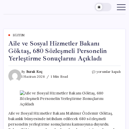
Skip
to
content
EĞITIM
Aile ve Sosyal Hizmetler Bakanı
Göktaş, 680 Sözleşmeli Personelin
Yerleştirme Sonuçlarını Açıkladı
Aile
By
Burak Koç
yorumlar kapalı
ve
1 Haziran 2026
1 Min Read
Sosyal
Hizmetler
Bakanı
Göktaş,
680
Sözleşmeli
Personelin
Aile ve Sosyal Hizmetler Bakanı Mahinur Özdemir Göktaş,
Yerleştirme
bakanlık bünyesinde istihdam edilecek 680 sözleşmeli
Sonuçlarını
personelin yerleştirme sonuçlarını kamuoyuna duyurdu.
Açıkladı