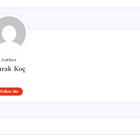
Author
rak Koç
Follow Me