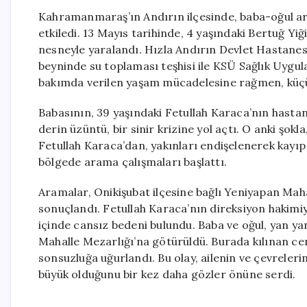
Kahramanmaraş’ın Andırın ilçesinde, baba-oğul ara
etkiledi. 13 Mayıs tarihinde, 4 yaşındaki Bertuğ Y
nesneyle yaralandı. Hızla Andırın Devlet Hastanes
beyninde su toplaması teşhisi ile KSÜ Sağlık Uygu
bakımda verilen yaşam mücadelesine rağmen, küçük
Babasının, 39 yaşındaki Fetullah Karaca’nın hasta
derin üzüntü, bir sinir krizine yol açtı. O anki şok
Fetullah Karaca’dan, yakınları endişelenerek kayı
bölgede arama çalışmaları başlattı.
Aramalar, Onikişubat ilçesine bağlı Yeniyapan Mahal
sonuçlandı. Fetullah Karaca’nın direksiyon hakim
içinde cansız bedeni bulundu. Baba ve oğul, yan ya
Mahalle Mezarlığı’na götürüldü. Burada kılınan c
sonsuzluğa uğurlandı. Bu olay, ailenin ve çevreleri
büyük olduğunu bir kez daha gözler önüne serdi.