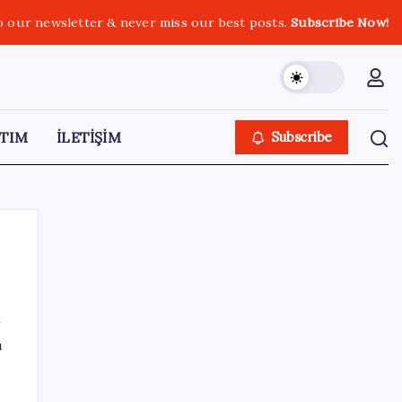
o our newsletter & never miss our best posts.
Subscribe Now!
TIM
İLETİŞİM
Subscribe
SON YAZILAR
ı
Ankara Emniyeti’nde sürpriz atama:
Belediye soruşturmalarını yürüten isim