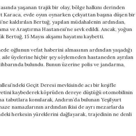
Oğlunun
sında yaşanan trajik bir olay, bölge halkını derinden
Ölümünden
iğit Karaca, evde oyun oynarken çekyattan başına düşen bir
Kısa
i’ne kaldırılan Bertuğ, yapılan müdahalenin ardından,
Süre
lama ve Araştırma Hastanesi’ne sevk edildi. Ancak, yoğun
Sonra
 Bertuğ, 15 Mayıs akşamı hayatını kaybetti.
Hayatını
Kaybetti
nede oğlunun vefat haberini almasının ardından yaşadığı
için
la, aile üyelerine hiçbir şey söylemeden hastaneden ayrılan
p ihbarında bulundu. Bunun üzerine polis ve jandarma,
lesi’ndeki Geçit Deresi mevkisinde acı bir keşifle
iyetini kaybederek köprüden dereye düştüğü otomobilinin
na tabutlara konularak, Andırın’da bulunan Yeşilyurt
enaze namazlarının ardından ikisi de ayrı mezarlarda
ndeki herkesin yüreklerini dağlayarak, trajedinin ne denli