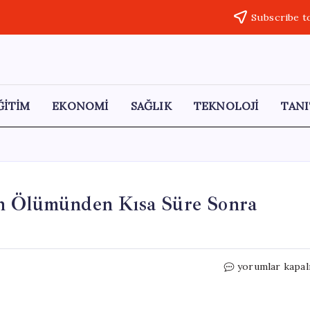
Subscribe t
ĞİTİM
EKONOMİ
SAĞLIK
TEKNOLOJİ
TANI
un Ölümünden Kısa Süre Sonra
Acı
yorumlar kapal
Bir
Tesadüf:
Baba,