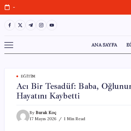
Skip
-
to
content
https://www.facebook.com/
https://twitter.com/
https://t.me/
https://www.instagram.com/
https://youtube.com/
ANA SAYFA
E
EĞITIM
Acı Bir Tesadüf: Baba, Oğlun
Hayatını Kaybetti
By
Burak Koç
17 Mayıs 2026
1 Min Read