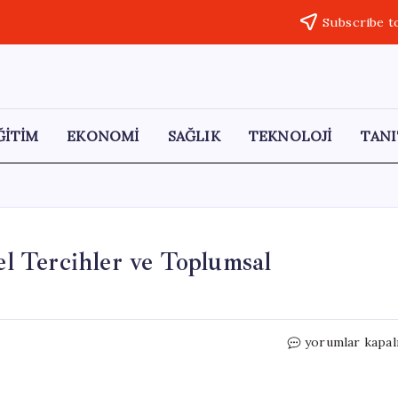
Subscribe t
ĞİTİM
EKONOMİ
SAĞLIK
TEKNOLOJİ
TANI
el Tercihler ve Toplumsal
79.
yorumlar kapal
Cannes
Film
Festivali: