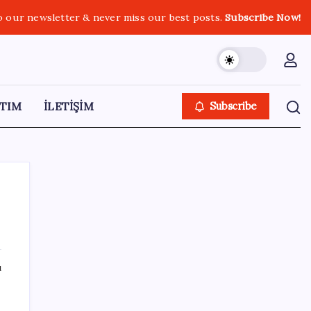
o our newsletter & never miss our best posts.
Subscribe Now!
TIM
İLETİŞİM
Subscribe
SON YAZILAR
ı
Ankara Emniyeti’nde sürpriz atama:
Belediye soruşturmalarını yürüten isim