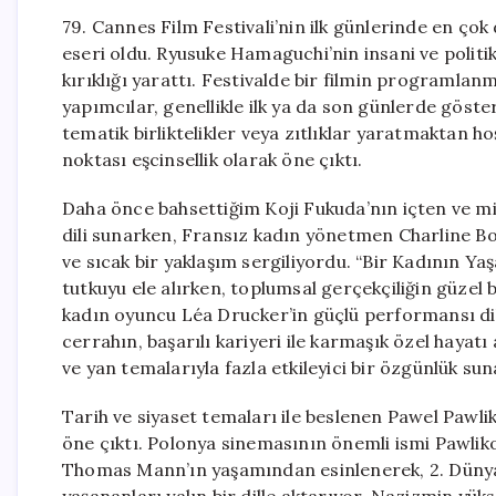
79. Cannes Film Festivali’nin ilk günlerinde en çok
eseri oldu. Ryusuke Hamaguchi’nin insani ve politik
kırıklığı yarattı. Festivalde bir filmin programl
yapımcılar, genellikle ilk ya da son günlerde göste
tematik birliktelikler veya zıtlıklar yaratmaktan hoş
noktası eşcinsellik olarak öne çıktı.
Daha önce bahsettiğim Koji Fukuda’nın içten ve mi
dili sunarken, Fransız kadın yönetmen Charline Bo
ve sıcak bir yaklaşım sergiliyordu. “Bir Kadının Yaşa
tutkuyu ele alırken, toplumsal gerçekçiliğin güzel b
kadın oyuncu Léa Drucker’in güçlü performansı dikk
cerrahın, başarılı kariyeri ile karmaşık özel hayatı
ve yan temalarıyla fazla etkileyici bir özgünlük su
Tarih ve siyaset temaları ile beslenen Pawel Pawliko
öne çıktı. Polonya sinemasının önemli ismi Pawlik
Thomas Mann’ın yaşamından esinlenerek, 2. Dünya 