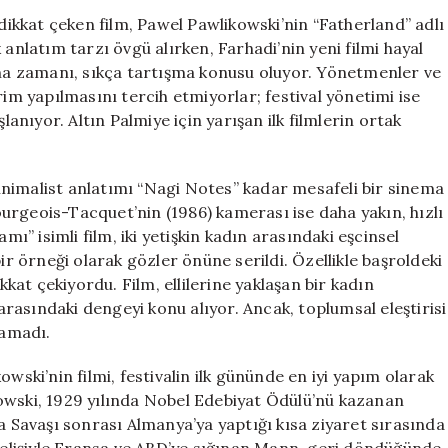
Kişisel
 dikkat çeken film, Pawel Pawlikowski’nin “Fatherland” adlı
Tercihler
 anlatım tarzı övgü alırken, Farhadi’nin yeni filmi hayal
ve
anma zamanı, sıkça tartışma konusu oluyor. Yönetmenler ve
Toplumsal
rim yapılmasını tercih etmiyorlar; festival yönetimi ise
Gerçeklikler
lanıyor. Altın Palmiye için yarışan ilk filmlerin ortak
için
nimalist anlatımı “Nagi Notes” kadar mesafeli bir sinema
urgeois-Tacquet’nin (1986) kamerası ise daha yakın, hızlı
mı” isimli film, iki yetişkin kadın arasındaki eşcinsel
ir örneği olarak gözler önüne serildi. Özellikle başroldeki
at çekiyordu. Film, ellilerine yaklaşan bir kadın
 arasındaki dengeyi konu alıyor. Ancak, toplumsal eleştirisi
namadı.
wski’nin filmi, festivalin ilk gününde en iyi yapım olarak
owski, 1929 yılında Nobel Edebiyat Ödülü’nü kazanan
Savaşı sonrası Almanya’ya yaptığı kısa ziyaret sırasında