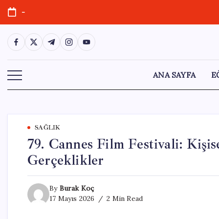
Skip
-
to
content
https://www.facebook.com/
https://twitter.com/
https://t.me/
https://www.instagram.com/
https://youtube.com/
ANA SAYFA
E
SAĞLIK
79. Cannes Film Festivali: Kişis
Gerçeklikler
By
Burak Koç
17 Mayıs 2026
2 Min Read