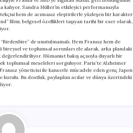
kselişiyle Fransa ve ABD’ye sığınan Mann, geri döndüğünde
a kalıyor. Sandra Hüller’in etkileyici performansıyla
ekçisi hem de acımasız eleştirilerle yüzleşen bir karakter
” filmi, belgesel özellikleri taşıyan tarihi bir eser olarak,
iyor.
mi “Birdenbire” de unutulmamalı. Hem Fransız hem de
i bireysel ve toplumsal sorunları ele alarak, arka plandaki
 değerlendiriliyor. Hümanist bakış açısıyla duyarlı bir
rek toplumsal meseleleri sorguluyor. Paris’te Alzheimer
 Fransız yöneticisi ile kanserle mücadele eden genç Japon
 kurulu. Bu dostluk, paylaşılan acılar ve dünya üzerindeki
lıyor.