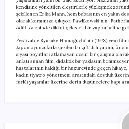
yaşananları yalın bir dille aktarıyor. Nazizmin yü
kendisine yöneltilen eleştirilerle yüzleşmek zorund
şekillenen Erika Mann, hem babasının en yakın dest
olarak karşımıza çıkıyor. Pawlikowski’nin “Fatherland
ödül töreninde dikkat çekecek bir yapım haline gel
Festivalde Ryusuke Hamaguchi’nin (1978) yeni fil
Japon oyuncularla çekilen bu çift dilli yapım, öneml
siyasi boyutları atlamayan cesur bir çalışma olarak
anlatı sunan film, didaktik bir yaklaşım benimseye
hastalarının kaldığı bir huzurevinde geçen hikaye,
kadın tiyatro yönetmeni arasındaki dostluk üzerine
farklı yaşamlar üzerine derin düşüncelere kapı ara